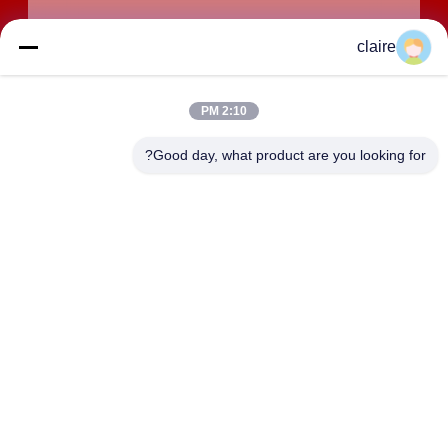
claire
2:10 PM
Good day, what product are you looking for?
ارسال
آدرس
ساختمان D، منطقه صنعتی Tangxian، شهر شمالی Baixiang،
Yueqing، Zhejiang، چین.
LUOX LOCKEY SAFETY PRODUCTS CO.,LTD