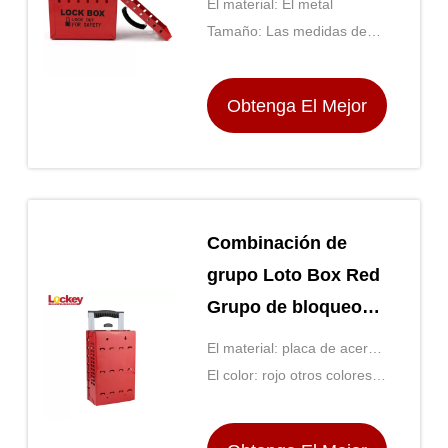
El material: El metal
Color rojo Vida útil
Tamaño: Las medidas de
seguridad se aplican a las
aeronaves de las categorías
Obtenga El Mejor
A y B.
Precio
Combinación de
grupo Loto Box Red
Grupo de bloqueo
Tagout Cajas de la
El material: placa de acero
estación de montaje
de tratamiento plástico
El color: rojo otros colores
en la pared
disponibles