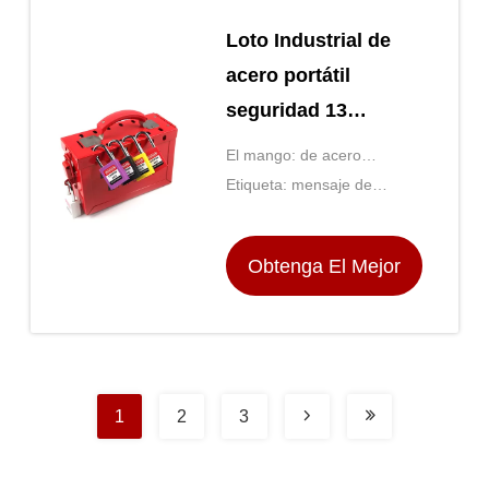
Loto Industrial de
acero portátil
seguridad 13
bloqueo de grupo
El mango: de acero
caja de bloqueo
inoxidable de nylon
Etiqueta: mensaje de
accesorios gratuitos
etiqueta en Inglés.
Obtenga El Mejor
Precio
1
2
3