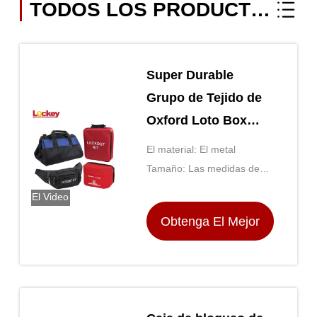
TODOS LOS PRODUCTOS
Super Durable
Grupo de Tejido de
Oxford Loto Box
Multi Estilo de
El material: El metal
Seguridad Bolso de
Tamaño: Las medidas de
bloqueo de candado
seguridad se aplican a las
El Video
aeronaves de las categorías
portátil
Obtenga El Mejor
A y B.
Precio