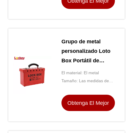
Obtenga El Mejor
Precio
Grupo de metal
personalizado Loto
Box Portátil de
bloqueo de etiqueta
El material: El metal
de bloqueo de caja
Tamaño: Las medidas de
12 capacidad de
seguridad se aplican a las
aeronaves de las categorías
candado
Obtenga El Mejor
A y B.
Precio