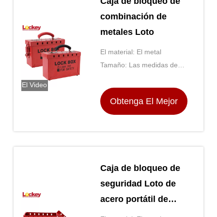
Caja de bloqueo de
combinación de
metales Loto
El material: El metal
Tamaño: Las medidas de
seguridad se aplican a las
El Video
aeronaves de las categorías
Obtenga El Mejor
A y B.
Precio
Caja de bloqueo de
seguridad Loto de
acero portátil de
bloqueo de grupo