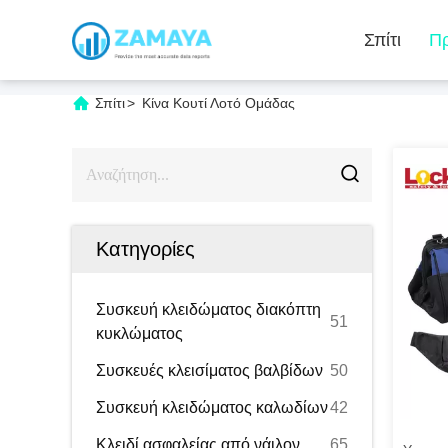
Σπίτι
Πρ
Σπίτι
>
Κίνα Κουτί Λοτό Ομάδας
Κατηγορίες
Συσκευή κλειδώματος διακόπτη
51
κυκλώματος
Συσκευές κλεισίματος βαλβίδων
50
Συσκευή κλειδώματος καλωδίων
42
Κλειδί ασφαλείας από νάιλον
65