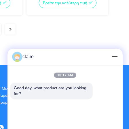
μή
Βρείτε την καλύτερη τιμή
claire
10:17 AM
Good day, what product are you looking 
 Μεγαλύτερη Έρευνα Και Ανάπτυξη Και
for?
αραγωγή Circuit Breaker Lockout Device
ρομηθευτής Στην Κίνα