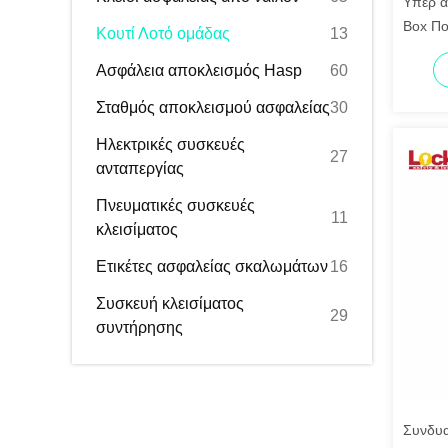
Υπερ α
Box Πο
Κουτί Λοτό ομάδας
13
κλειδαρ
Ασφάλεια αποκλεισμός Hasp
60
Σταθμός αποκλεισμού ασφαλείας
30
Ηλεκτρικές συσκευές
27
ανταπεργίας
Πνευματικές συσκευές
11
κλεισίματος
Ετικέτες ασφαλείας σκαλωμάτων
16
Συσκευή κλεισίματος
29
συντήρησης
Συνδυα