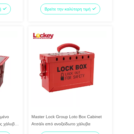
μή
Βρείτε την καλύτερη τιμή
ωμένο
Master Lock Group Loto Box Cabinet
ος χάλυβα
Ατσάλι από ανοξείδωτο χάλυβα