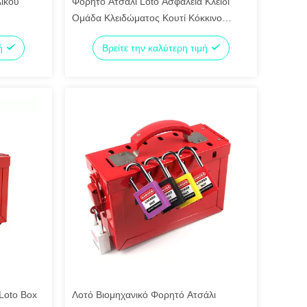
λικού
Φορητό Ατσάλι Loto Ασφάλεια Κλειδί
Ομάδα Κλειδώματος Κουτί Κόκκινο
Χρώμα Εξακολουθεί να ισχύει
μή
Βρείτε την καλύτερη τιμή
Loto Box
Λοτό Βιομηχανικό Φορητό Ατσάλι