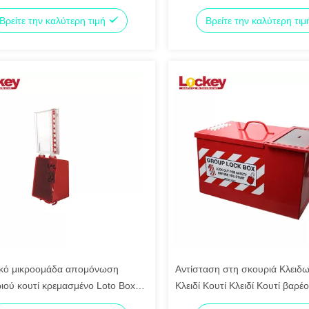
οίηση CE
κλειδαριά κουτί Tagout
Βρείτε την καλύτερη τιμή
Βρείτε την καλύτερη τι
κό μικροομάδα απομόνωση
Αντίσταση στη σκουριά Κλειδ
ριού κουτί κρεμασμένο Loto Box
Κλειδί Κουτί Κλειδί Κουτί βαρέ
ής κλειδιά
με πολλαπλές κλειδαριές