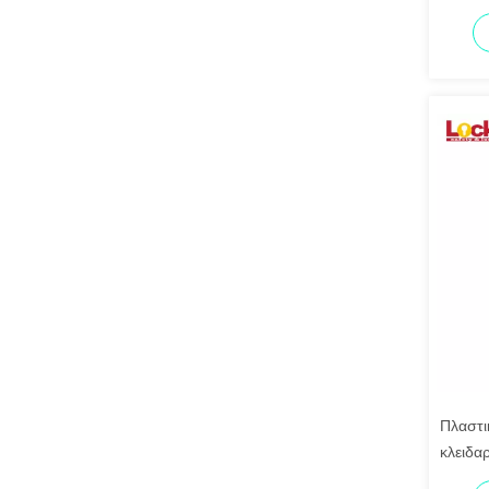
Πιστοπ
Πλαστι
κλειδα
Κρατητ