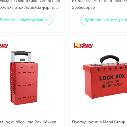
νθεκτικό Oxford Cloth Group Loto
Κλειδωμένο Λοτό Κουτί Μεταλ
λλαπλό στυλ Ασφάλεια φορητό
Συνδυασμού
ιό κλειδαριό κλειδαριό τσάντα
Βρείτε την καλύτερη τιμή
Βρείτε την καλύτερη τι
σμός ομάδας Loto Box Κόκκινη
Προσαρμοσμένο Metal Group 