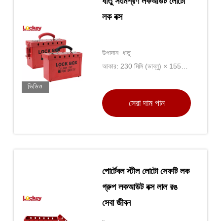
ধাতু সংমিশ্রণ লকআউট লোটো
লক বক্স
উপাদান: ধাতু
আকার: 230 মিমি (ডাব্লু) × 155
মিমি (এইচ) × 90 মিমি (ডি)
ভিডিও
সেরা দাম পান
পোর্টেবল স্টীল লোটো সেফটি লক
গ্রুপ লকআউট বক্স লাল রঙ
সেবা জীবন