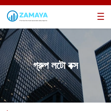
গ্রুপ লটো বক্স