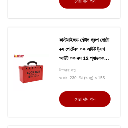
সেরা দাম পান
কাস্টমাইজড মেটাল গ্রুপ লোটো
বক্স পোর্টেবল লক আউট ট্যাগ
আউট লক বক্স 12 প্যাডলক
ক্যাপাসিটি
উপাদান: ধাতু
আকার: 230 মিমি (ডাব্লু) × 155
মিমি (এইচ) × 90 মিমি (ডি)
সেরা দাম পান