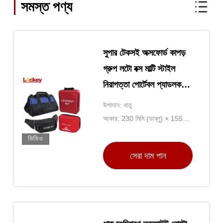
সমস্ত পণ্য
সুপার টেকসই অক্সফোর্ড কাপড়
গ্রুপ লটো বক্স মাল্টি স্টাইল
নিরাপত্তা পোর্টেবল প্যাডলক
লকআউট ব্যাগ
উপাদান: ধাতু
আকার: 230 মিমি (ডাব্লু) × 155
মিমি (এইচ) × 90 মিমি (ডি)
ভিডিও
সেরা দাম পান