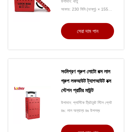
উপাদান: ধাতু
আকার: 230 মিমি (ডাব্লু) × 155
মিমি (এইচ) × 90 মিমি (ডি)
সেরা দাম পান
সংমিশ্রণ গ্রুপ লোটো বক্স লাল
গ্রুপ লকআউট ট্যাগআউট বক্স
স্টেশন প্রাচীর মাউন্ট
উপাদান: প্লাস্টিক ট্রিটমেন্ট স্টিল প্লেট
রঙ: লাল অন্যান্য রঙ উপলব্ধ