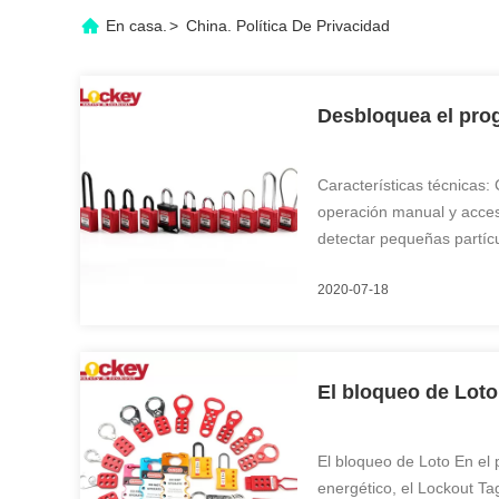
En casa.
>
China. Política De Privacidad
Desbloquea el pro
Características técnicas: 
operación manual y acces
detectar pequeñas partícu
con un microscopio incorp
2020-07-18
ignición y detener el lás
vidrio marrón, algunos sob
El bloqueo de Loto
El bloqueo de Loto En el 
energético, el Lockout Ta