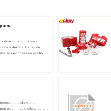
grama
Calibración automática sin
orios externos. Capaz de
las sospechosas en el sitio
orado. Evaluar el riesgo de
er automáticamente. Penetra el
res y ...
proceso de aislamiento
gout es un medio eficaz para