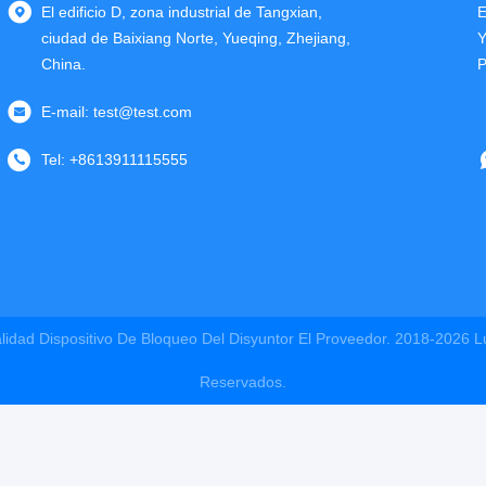
El edificio D, zona industrial de Tangxian,
E
ciudad de Baixiang Norte, Yueqing, Zhejiang,
Y
China.
P
E-mail:
test@test.com
Tel:
+8613911115555
idad Dispositivo De Bloqueo Del Disyuntor El Proveedor. 2018-2026
L
Reservados.