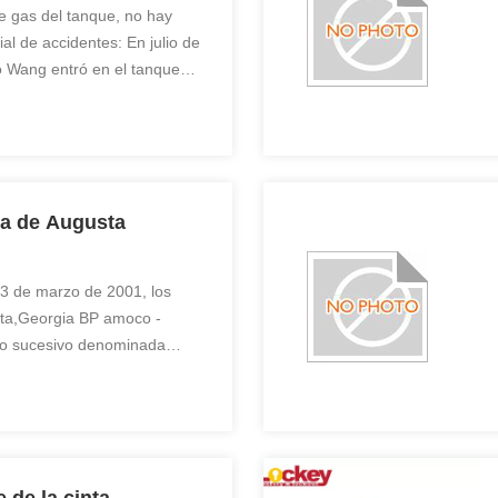
 gas del tanque, no hay
al de accidentes: En julio de
io Wang entró en el tanque
a. he did not carry out
and did not carry out gas
the equipment (the ...
ica de Augusta
13 de marzo de 2001, los
ta,Georgia BP amoco -
 lo sucesivo denominada
 de la fábrica en la tapa de
n en caliente el depósito de
on en el proceso, la ...