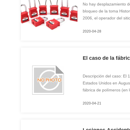
No hay desplazamiento de
bloqueo de la toma Histori
2006, el operador del sit
para una inspección intern
2020-04-28
oxygen content detection 
replacement operation in 
El caso de la fábr
Descripción del caso: El 
Estados Unidos en Augus
fábrica de polímeros (en
Augusta) tres trabajadores
2020-04-21
extremo abierto con fusió
proceso de plástico murier