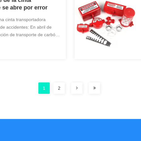
 de la cinta
 se abre por error
na cinta transportadora
l de accidentes: En abril de
cción de transporte de carbón
 transportadora abierta,
l operador de la cinta para el
o al ...
1
2