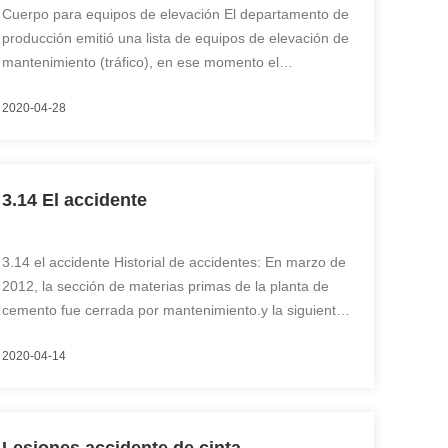
Cuerpo para equipos de elevación El departamento de
producción emitió una lista de equipos de elevación de
mantenimiento (tráfico), en ese momento el
departamento de gestión de la seguridad estipuló
2020-04-28
explícitamente que antes de que el mantenimiento
debe ser enumerado,pero dos trabajadores de ...
3.14 El accidente
3.14 el accidente Historial de accidentes: En marzo de
2012, la sección de materias primas de la planta de
cemento fue cerrada por mantenimiento.y la siguiente
persona lo monitoreaDe repente, el cinturón largo se
2020-04-14
abre y el material cae por encima del operador,
golpeando al operador.el operador ...