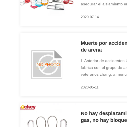
asegurar el aislamiento e
sólo puede prevenir el fu
2020-07-14
el personal y no puede pr
deliberadasPor lo tanto, la
Muerte por accide
de arena
I. Anterior de accidentes 
fábrica con el grupo de a
veteranos zhang, a menud
en la mañana para reparar
2020-05-11
para garantizar el funcio
de trabajo 07:20, X año X 
No hay desplazami
gas, no hay bloqueo