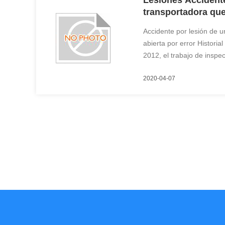
Lesiones Accidente
transportadora que
Accidente por lesión de u
abierta por error Historia
2012, el trabajo de inspe
en bruto excusas de cinta
2020-04-07
inmediatamente informar a
mantenimiento, pero debid