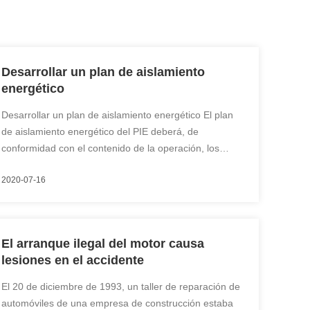
Desarrollar un plan de aislamiento
energético
Desarrollar un plan de aislamiento energético El plan
de aislamiento energético del PIE deberá, de
conformidad con el contenido de la operación, los
resultados del análisis de la ASC y otros documentos
2020-07-16
de información sobre la seguridad de los procesos del
área de operación,establecer el primer y ...
El arranque ilegal del motor causa
lesiones en el accidente
El 20 de diciembre de 1993, un taller de reparación de
automóviles de una empresa de construcción estaba