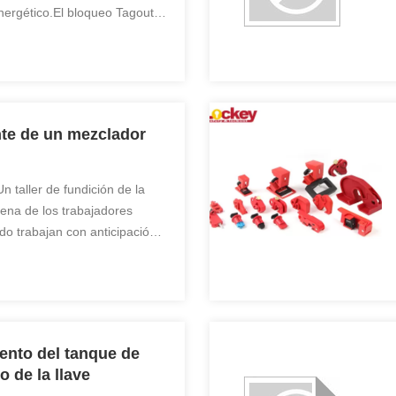
nergético.El bloqueo Tagout
ncionamiento involuntario por
oteger las acciones
 etiqueta de ...
nte de un mezclador
Un taller de fundición de la
rena de los trabajadores
o trabajan con anticipación
 la licuadora en la cabina,
namiento normal de las horas
mes X día, ...
ento del tanque de
 de la llave