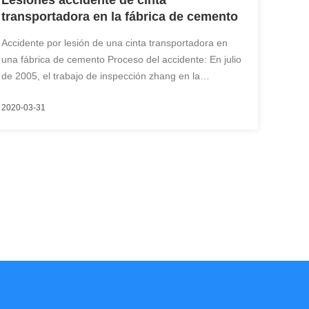
Lesiones accidente de cinta
transportadora en la fábrica de cemento
Accidente por lesión de una cinta transportadora en
una fábrica de cemento Proceso del accidente: En julio
de 2005, el trabajo de inspección zhang en la
comprobación de triturador descarga de cinta
2020-03-31
transportadora, se encontró que el cilindro de la rueda
de cola está manchado con cinta de carbón ...