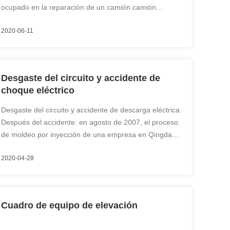
ocupado en la reparación de un camión camión
cuando, debido a la negligencia, inició ilegalmente el
2020-06-11
motor,Resultando en la muerte de un mecánico que
estaba en proceso de reparación. I. Anterior ...
Desgaste del circuito y accidente de
choque eléctrico
Desgaste del circuito y accidente de descarga eléctrica
Después del accidente: en agosto de 2007, el proceso
de moldeo por inyección de una empresa en Qingdao
Wang,porque la máquina de moldeo por inyección al
2020-04-28
lado de la lámpara de mesa de trabajo línea de energía
de desgaste a largo plazo y fugas, ...
Cuadro de equipo de elevación