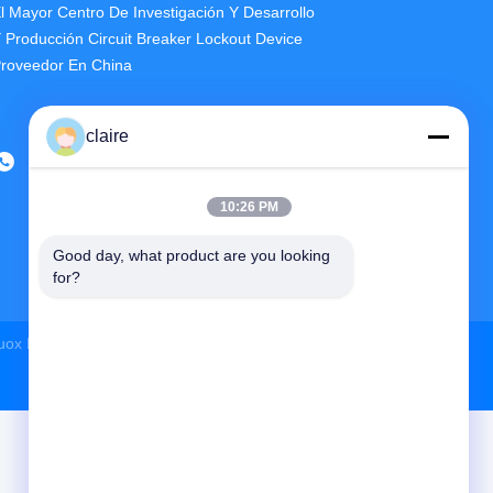
l Mayor Centro De Investigación Y Desarrollo
 Producción Circuit Breaker Lockout Device
roveedor En China
claire
10:26 PM
Good day, what product are you looking 
for?
uox Lockey Safety Products Co.,Ltd
Todos Los Derechos