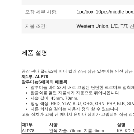
포장 세부 사항:
1pc/box, 10pcs/middle box
지불 조건:
Western Union, L/C, T/T
제품 설명
공장 판매 플라스틱 미니 컬러 잠금 잠금 알루미늄 안전 잠금
제1부:
ALP
78
알루미늄
S
에피티 패들록
알루미늄 바디와 세 배로 코팅된 단단한 크로미드 접착
잠금쇠를 열면 자물쇠가 자동으로 튀어나옵니다.
사슬 길이: 43mm, 78mm.
정상 색상: RED, YLW, BLU, ORG, GRN, PRP, BLK, SL
다른 쇠사슬 길이는 사용자 정의 할 수 있습니다.
고립 장치가 고립 된 에너지 원이나 장비가 고립되어 잠금 장
제1부
사양
설명
안쪽 가슬: 78mm, 지름: 6mm
ALP78
KA, KD,