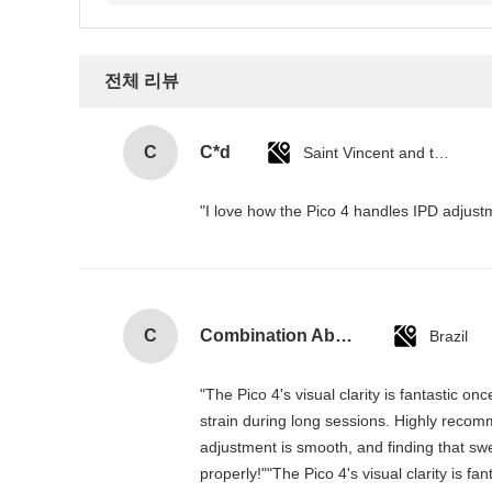
전체 리뷰
C
C*d
Saint Vincent and the Grenadines
"I love how the Pico 4 handles IPD adjustm
C
Combination Abs Open Padlock Hasp Lockout Station Board
Brazil
"The Pico 4's visual clarity is fantastic 
strain during long sessions. Highly recomme
adjustment is smooth, and finding that swe
properly!""The Pico 4's visual clarity is f