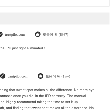
trustpilot.com
도움이 됨 (8987)
the IPD just right eliminated！
trustpilot.com
도움이 됨 (1w+)
finding that sweet spot makes all the difference. No more eye
 fantastic once you dial in the IPD correctly. The manual
ons. Highly recommend taking the time to set it up
oth, and finding that sweet spot makes all the difference. No