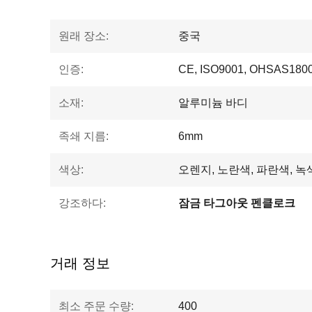
원래 장소:
중국
인증:
CE, ISO9001, OHSAS1800
소재:
알루미늄 바디
족쇄 지름:
6mm
색상:
오렌지, 노란색, 파란색, 녹색
강조하다:
잠금 타그아웃 펜클로크
거래 정보
최소 주문 수량:
400