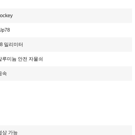
ockey
lp78
78 밀리미터
알루미늄 안전 자물쇠
금속
협상 가능