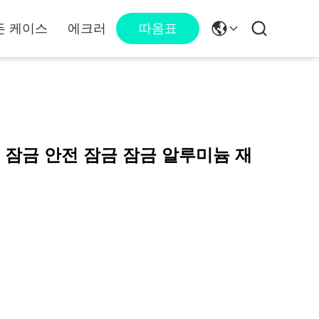
든 케이스
에크러
따옴표
 잠금 안전 잠금 잠금 알루미늄 재