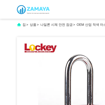
집
>
상품
>
나일론 시체 안전 잠금
>
OEM 산업 적색 마