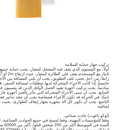
تركيب جهاز حماية السلامة
أولاً، مع المستوى الذي يقف فيه المشغل كمعيار، يجب حماية جميع الأجز
ثانيا، مع المستخدم يقف على الطائرة كمعيار، حيث ارتفاع 2m أو أكثر، وهناك جهاز نقل المواد،جهاز نقل الحزام وتحت بناء آلات البناءثالثاً، يجب تعيين الحماية في وضع التشغيل 2 متر فوق مستوى المعيار من ارتفاع السقوط.
رابعاً، من أجل تجنب تلف التطويق، يجب أن تلبي المسافة بين الأجزا
خامساً، إذا كانت الأجزاء المتحركة لديها متطلبات لمسافة السفر، ف
سادساً، يجب تركيب أجهزة تقييد الحمل لأولئك الذين قد يتسببون 
السابع، يجب أن تتبنى الأجزاء المتحركة التي تتأثر بالجبر أجهزة عاز
ثامنًا، في الحركة قد تكون الأجزاء فضفاضة يجب أن تتخذ تدابير فع
التاسع، يجب أن تكون كل آلة مجهزة بجهاز إيقاف الطوارئ، بحيث ي
إضافية.
(لوكو تاغوت) حادث صناعي
السنة في المتوسط أكثر من 200 شخص قتلوا، أكثر من 60000 شخص أصيبوا،عدد الأيام كل عام بسبب سبب الحادث سبب إنتاج المؤسسة لمدة 24 يوما.