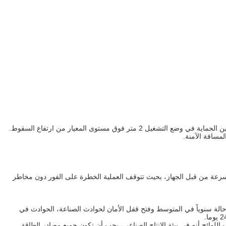
لمسافة الآمنة.
بسرعة من قبل الجهاز، بحيث تتوقف العملية الخطرة على الفور دون مخاطر
ا للمؤسسات المهنية، وفقا لمسح في جميع الحوادث الصناعية، ليس لديهم الحق في استخدام 10٪ من الحوادث في أقفال السلامةمع 250000 حالة سنوياً في المتوسط وفتح قفل الأمان لحوادث الصناعة، الحوادث في
ت وكالة العمل والخدمات الأمريكية (OSHA) اللائحة الخاصة بمراقبة الطاقة الخطرة (القفل والإدراج) في 1 سبتمبر 1989.تتطلب اللوائح أنه في بيئة الإنتاج الصناعي، يجب أن تكون جميع مصادر الطاقة