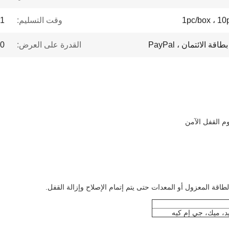
1pc/box ، 10
وقت التسليم:
1- 7 أيام
القدرة على العرض:
000
وم القفل الآمن
قة المعزول أو المعدات حتى يتم إتمام الإصلاح وإزالة القفل.
يد، ميك، جي إم كيه