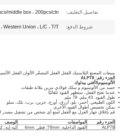
تفاصيل التغليف:
pcs/middle box ، 200pcs/ctn
شروط الدفع:
Western Union ، L/C ، T/T ، بطاقة الائتمان ، PayPal
مبيعات المصنع البلاستيك القفل القفل المصغّر الألوان القفل الألمني
الجزء رقم:
78
ALP
الألومنيوم
S
أفتي بيدلوك
جسد من الألومنيوم و سلك فولاذي مزين بثلاثة طبقات
عندما تفتح القفل، ستظهر القيود تلقائيًا.
طول القيود: 43 ملم، 78 ملم.
اللون الطبيعي: أحمر، يلو، أزرق، أورج، جرين، برب، بلك، سلو.
يمكن تخصيص أطوال القيود الأخرى.
قم بإغلاق جهاز العزل مع القفل لمنع أي شخص من تشغيل مصدر الطا
الجزء رقم
المواصفات
الوصف
ALP78
القيود الداخلية: 78mm؛ قطر: 6mm
كيه إيه، ك