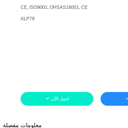
CE, ISO9001, OHSAS18001, CE
ALP78
اتصل الآن
معلومات مفصلة