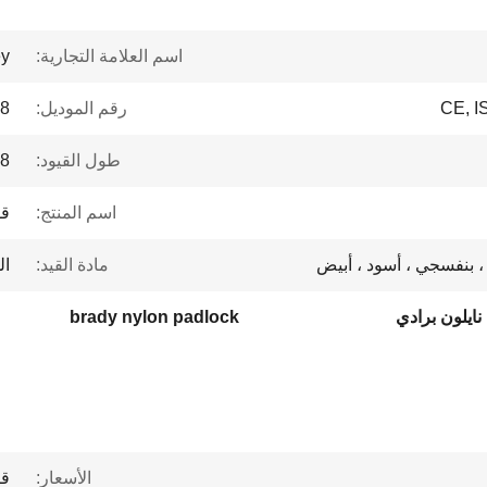
اسم العلامة التجارية:
ey
CE, 
رقم الموديل:
8
طول القيود:
78 
اسم المنتج:
قف
، بنفسجي ، أسود ، أبيض
مادة القيد:
ال
ايلون برادي
brady nylon padlock
الأسعار:
قا