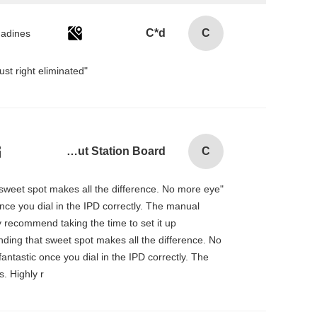
C*d
C
"I love how the Pico 4 handles IPD adjustment. The manual slider is intuitive and stays securely in place. Getting the IPD just right eliminated！
Combination Abs Open Padlock Hasp Lockout Station Board
C
at sweet spot makes all the difference. No more eye
 once you dial in the IPD correctly. The manual
y recommend taking the time to set it up
inding that sweet spot makes all the difference. No
fantastic once you dial in the IPD correctly. The
. Highly r