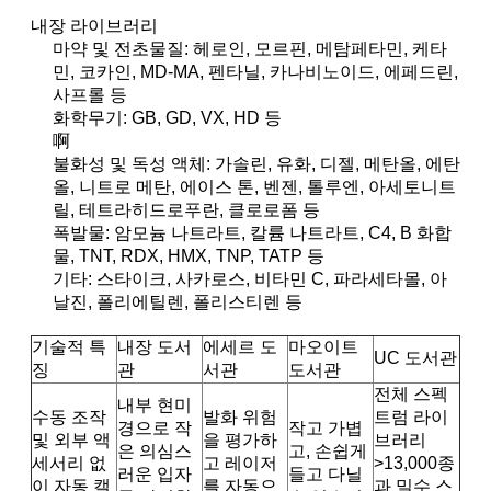
내장 라이브러리
마약 및 전초물질: 헤로인, 모르핀, 메탐페타민, 케타
민, 코카인, MD-MA, 펜타닐, 카나비노이드, 에페드린,
사프롤 등
화학무기: GB, GD, VX, HD 등
啊
불화성 및 독성 액체: 가솔린, 유화, 디젤, 메탄올, 에탄
올, 니트로 메탄, 에이스 톤, 벤젠, 톨루엔, 아세토니트
릴, 테트라히드로푸란, 클로로폼 등
폭발물: 암모늄 나트라트, 칼륨 나트라트, C4, B 화합
물, TNT, RDX, HMX, TNP, TATP 등
기타: 스타이크, 사카로스, 비타민 C, 파라세타몰, 아
날진, 폴리에틸렌, 폴리스티렌 등
기술적 특
내장 도서
에세르 도
마오이트
UC 도서관
징
관
서관
도서관
전체 스펙
내부 현미
수동 조작
발화 위험
트럼 라이
경으로 작
작고 가볍
및 외부 액
을 평가하
브러리
은 의심스
고, 손쉽게
세서리 없
고 레이저
>13,000종
러운 입자
들고 다닐
이 자동 캘
를 자동으
과 밀수 스