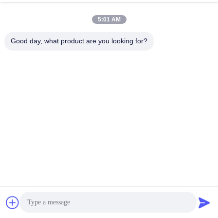
지금 얘기해
문의 보내기
5:01 AM
#
잠금 타그아웃 펜클로크
#
브레이디 나일론 펜클
Good day, what product are you looking for?
#
6mm 괄목식 힌글로크
나일론 시체 안전 잠금
2025-05-27
73 의견
기술적인 특징: 수동 조작 및 외부 액세서리 없이 자동 캘리브레이션 내부 현미
경으로 작은 의심스러운 입자를 감지할 수 있습니다. 발화 위험을 평가하고 레
이저를 자동으로 중지하십시오. 갈색 유리, 봉투, 플라스틱 포장지를 뚫어 작고
가볍고, 손쉽게 들고 다닐 수 있습니다. 전체 스펙트럼 라이브러리>13,000종과
밀수 스펙트럼 라이브러리>3,000종. 여러 ...
더 보기
방문자의 메시지
메시지를 남기세요
아직 공개된 의견은 없습니다.