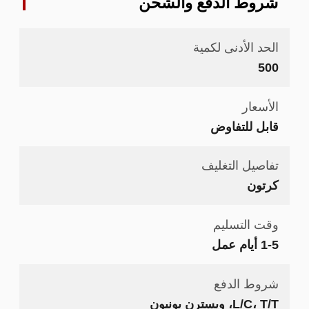
شروط الدفع والشحن
الحد الأدنى لكمية
500
الأسعار
قابل للتفاوض
تفاصيل التغليف
كرتون
وقت التسليم
1-5 أيام عمل
شروط الدفع
L/C، T/T، ويسترن يونيون