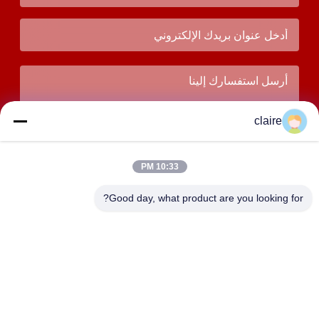
claire
10:33 PM
Good day, what product are you looking for?
يُقدِّم
العنوان
المبنى D، منطقة تانغسيان الصناعية، مدينة بايشيانغ الشمالية،
يويتشينغ، تشيجيانغ، الصين.