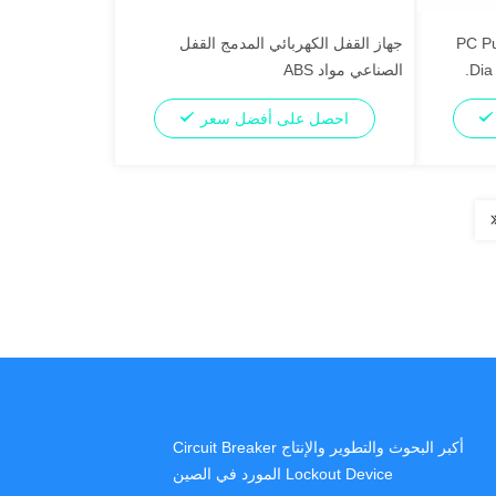
PC Push But
جهاز القفل الكهربائي المدمج القفل
الصناعي مواد ABS
احصل على أفضل سعر
أكبر البحوث والتطوير والإنتاج Circuit Breaker
Lockout Device المورد في الصين