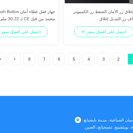
إغلاق زر الأمان الضغط زر الكمبيوتر
جهاز قفل غطاء أمان ton
ف زر التبديل إغلاق
معتمد من قبل CE لـ 22-30 ملم Dia.
احصل على أفضل سعر
احصل على أفضل سعر
8
7
6
5
4
3
2
 تانغسيان الصناعية، مدينة بايشيانغ
، يويتشينغ، تشيجيانغ، الصين.