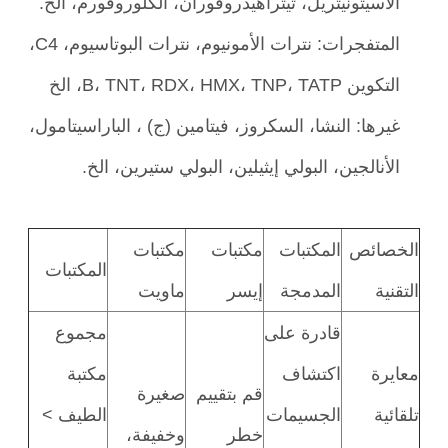
الأسيتونيتريل، تيتراهيدروفوران، الكلوروفورم، الخ.
المتفجرات: نترات الأمونيوم، نترات البوتاسيوم، C4،
التكوين B، TNT، RDX، HMX، TNP، TATP، الخ
غيرها: النشا، السكروز، فيتامين (ج) ، الباراسيتامول،
الأنالجين، البولي إيثيلين، البولي ستيرين، الخ.
الخصائص
المكتبات
مكتبات
مكتبات
المكتبات
التقنية
المدمجة
إيسر
ماويت
قادرة على
مجموع
معايرة
اكتشاف
مكتبة
قم بتقييم
صغيرة
تلقائية
الجسيمات
الطيف >
خطر
وخفيفة،