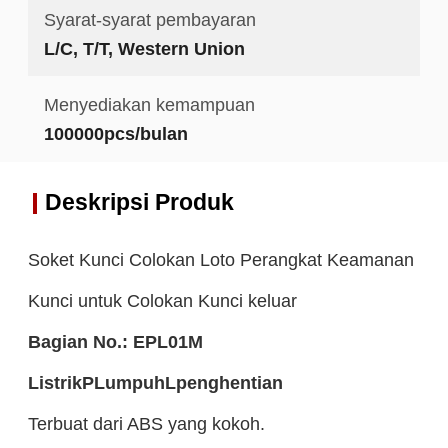
Syarat-syarat pembayaran
L/C, T/T, Western Union
Menyediakan kemampuan
100000pcs/bulan
Deskripsi Produk
Soket Kunci Colokan Loto Perangkat Keamanan
Kunci untuk Colokan Kunci keluar
Bagian No.:
EPL
0
1M
Listrik
P
Lumpuh
L
penghentian
Terbuat dari ABS yang kokoh.