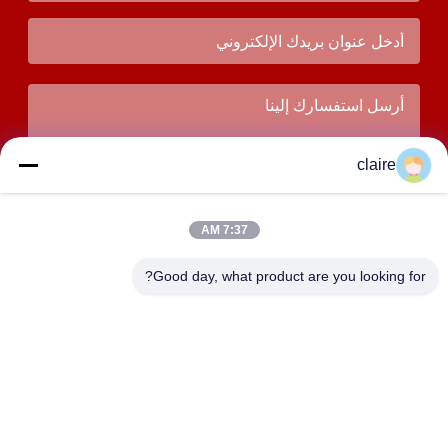
claire
7:37 AM
Good day, what product are you looking for?
يُقدِّم
العنوان
المبنى D، منطقة تانغسيان الصناعية، مدينة بايشيانغ الشمالية،
يويتشينغ، تشيجيانغ، الصين.