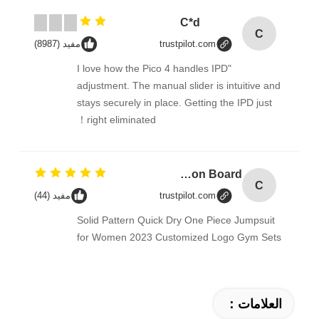
C*d
C
trustpilot.com
مفيد (8987)
"I love how the Pico 4 handles IPD
adjustment. The manual slider is intuitive and
stays securely in place. Getting the IPD just
right eliminated！
Combination Abs Open Padlock Hasp Lockout Station Board
C
trustpilot.com
مفيد (44)
Solid Pattern Quick Dry One Piece Jumpsuit
for Women 2023 Customized Logo Gym Sets
العلامات：