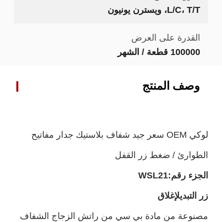
L/C، T/T، ويسترن يونيون
القدرة على العرض
100000 قطعة / الشهر
وصف المنتج
لوكي OEM سعر جيد شفاف بلاستيك جدار مفاتيح
الطوارئ / ضغط زر القفل
الجزء رقم:
WSL21
زر التبديل
إغلاق
مصنوعة من مادة بي سي من راتش الزجاج الشفاف