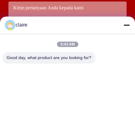
claire
5:43 AM
Good day, what product are you looking for?
Kirim
ALAMAT
Bangunan D, Zona Industri Tangxian, Kota Baixiang Utara,
Yueqing, Zhejiang, Cina.
LUOX LOCKEY SAFETY PRODUCTS CO.,LTD