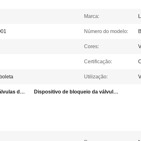
Marca:
L
001
Número do modelo:
Cores:
V
Certificação:
C
boleta
Utilização:
V
Dispositivos de loto de válvulas de esferas
Dispositivo de bloqueio da válvula de porta