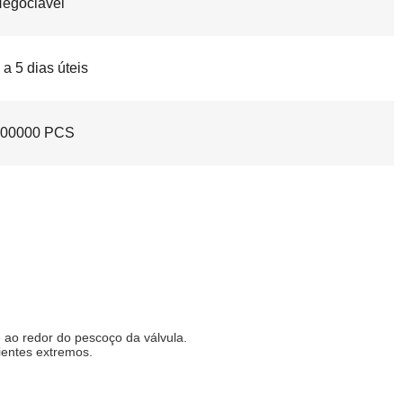
egociável
 a 5 dias úteis
100000 PCS
 ao redor do pescoço da válvula.
ientes extremos.