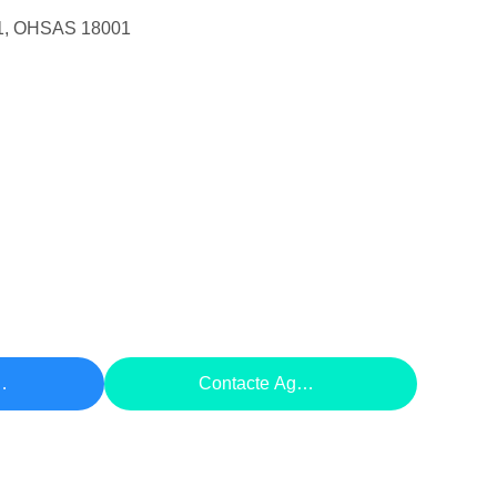
1, OHSAS 18001
eço
Contacte Agora