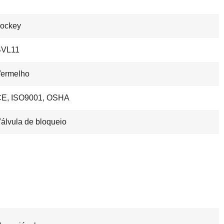
ockey
BVL11
ermelho
E, ISO9001, OSHA
álvula de bloqueio