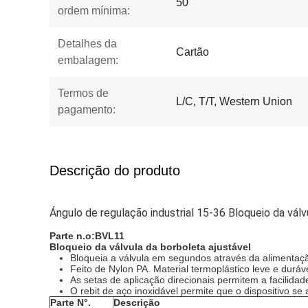
50
ordem mínima:
Detalhes da
Cartão
embalagem:
Termos de
L/C, T/T, Western Union
pagamento:
Descrição do produto
Ángulo de regulação industrial 15-36 Bloqueio da vá
Parte n.o:
BVL11
Bloqueio da válvula da borboleta ajustável
Bloqueia a válvula em segundos através da alimentaçã
Feito de Nylon PA. Material termoplástico leve e durá
As setas de aplicação direcionais permitem a facilidad
O rebit de aço inoxidável permite que o dispositivo s
Parte N°.
Descrição