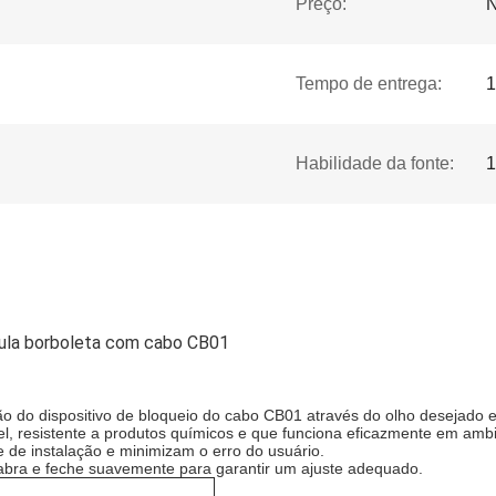
Preço:
N
Tempo de entrega:
1
Habilidade da fonte:
lvula borboleta com cabo CB01
o do dispositivo de bloqueio do cabo CB01 através do olho desejado e
vel, resistente a produtos químicos e que funciona eficazmente em amb
e de instalação e minimizam o erro do usuário.
e abra e feche suavemente para garantir um ajuste adequado.