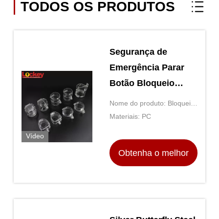
TODOS OS PRODUTOS
Segurança de
Emergência Parar
Botão Bloqueio
Bloqueio
Nome do produto: Bloqueio
Dispositivos Loto, E
do botão de parada de
Materiais: PC
Parar Bloqueio
emergência
Vídeo
Obtenha o melhor
preço