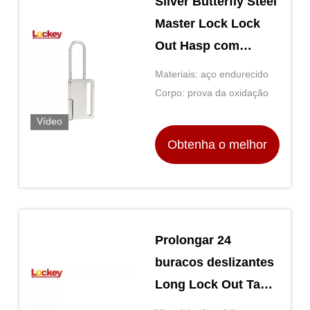
Silver Butterfly Steel
Master Lock Lock
Out Hasp com
superfície à prova de
Materiais: aço endurecido
ferrugem
Corpo: prova da oxidação
Vídeo
Obtenha o melhor
preço
Prolongar 24
buracos deslizantes
Long Lock Out Tag
Out Hasp com 24