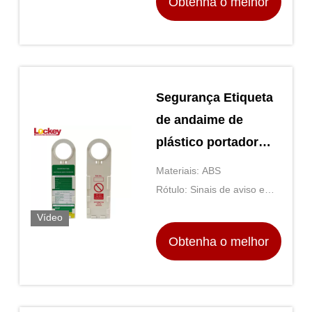
Obtenha o melhor
preço
Segurança Etiqueta
de andaime de
plástico portador
Aviso impresso
Materiais: ABS
Etiquetas de
Rótulo: Sinais de aviso em
identificação do
inglês.
Vídeo
andaime
Obtenha o melhor
preço