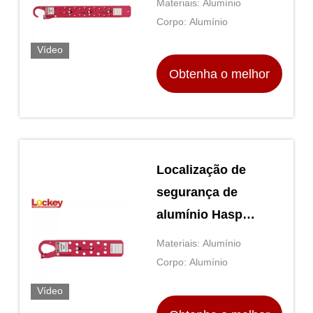
Materiais: Alumínio
fechaduras em
Corpo: Alumínio
vermelho
Vídeo
Obtenha o melhor
preço
Localização de
segurança de
alumínio Hasp
Grupo 12 buraco
Materiais: Alumínio
deslizante longo
Corpo: Alumínio
com 12 cadeados
Vídeo