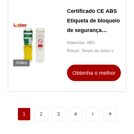
Certificado CE ABS
Etiqueta de bloqueio
de segurança
Scafftag Holders
Materiais: ABS
Sinais de aviso em
Rótulo: Sinais de aviso em
inglês
inglês.
Vídeo
Obtenha o melhor
preço
1
2
3
4