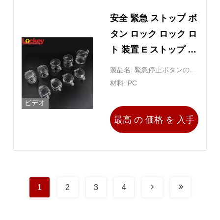
安全 緊急 ストップ ボ
タン ロック ロック ロ
ト 装置 E ストップ ロ
ック
製品名: 緊急停止ボタンのロ
ックアウト
材料: PC
ビデオ
最高 の 価格 を 入手
する
1
2
3
4