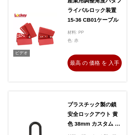
産業用調整角度バタフ
ライバルロック装置
15-36 CB01ケーブル
材料: PP
色: 赤
ビデオ
最高 の 価格 を 入手
する
プラスチック製の鎖
安全ロックアウト 黄
色 38mm カスタム 掛
け鍵と鍵