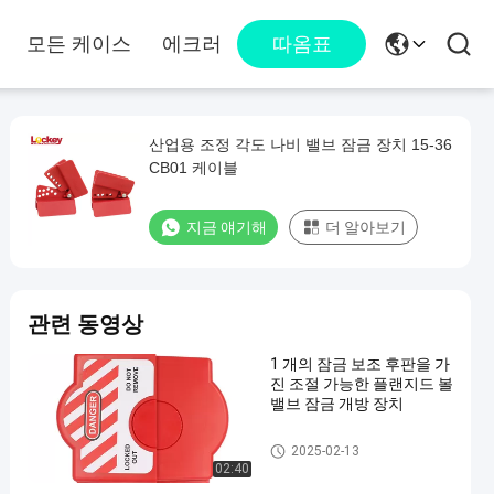
모든 케이스
에크러
따옴표
산업용 조정 각도 나비 밸브 잠금 장치 15-36
CB01 케이블
지금 얘기해
더 알아보기
관련 동영상
1 개의 잠금 보조 후판을 가
진 조절 가능한 플랜지드 볼
밸브 잠금 개방 장치
밸브 잠금 장치
2025-02-13
02:40