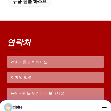
듀플 랜클 하스프
연락처
claire