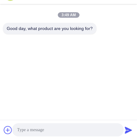
3:49 AM
Good day, what product are you looking for?
서브미트
주소
중국 Zhejiang 주 Yueqing 시 북부 Baixiang 시의 Tangxian 산
업 구역 D 빌딩
LUOX LOCKEY SAFETY PRODUCTS CO.,LTD
중국 좋은 품질 회로 차단기 잠금 장치 공급자 저작권 ©
2018-2026 Luox Lockey Safety Products Co.,Ltd 모든
권리는 보호됩니다.