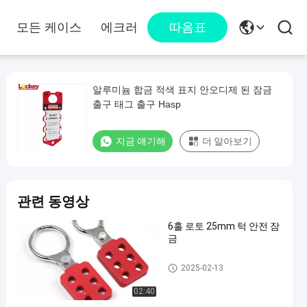
모든 케이스
에크러
따옴표
알루미늄 합금 적색 표지 안오디제 된 잠금
출구 태그 출구 Hasp
지금 얘기해
더 알아보기
관련 동영상
6홀 로토 25mm 턱 안전 잠
금
안전 잠금
2025-02-13
02:40