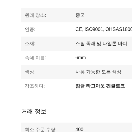
원래 장소:
중국
인증:
CE, ISO9001, OHSAS1800
소재:
스틸 족쇄 및 나일론 바디
족쇄 지름:
6mm
색상:
사용 가능한 모든 색상
강조하다:
잠금 타그아웃 펜클로크
거래 정보
최소 주문 수량:
400