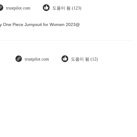
trustpilot.com
도움이 됨 (123)
Dry One Piece Jumpsuit for Women 2023@
trustpilot.com
도움이 됨 (12)