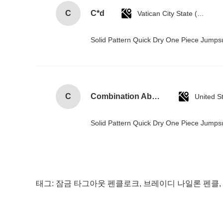
C
C*d
Vatican City State (Holy See)
Solid Pattern Quick Dry One Piece Jump
C
Combination Abs Open Padlock Hasp Lockout Station Board
United S
Solid Pattern Quick Dry One Piece Jump
태그:
잠금 타그아웃 펜클로크
,
브레이디 나일론 펜클
,