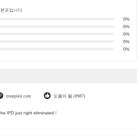
 분포입니다.
0%
0%
0%
0%
0%
trustpilot.com
도움이 됨 (8987)
the IPD just right eliminated！