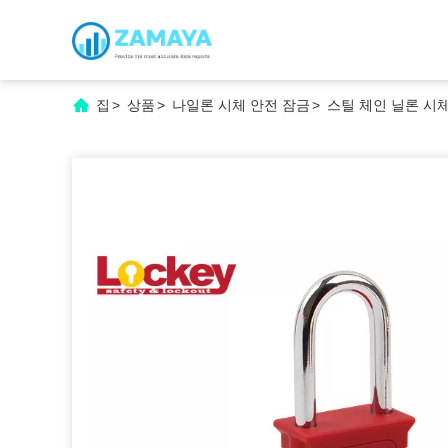
집
>
상품
>
나일론 시체 안전 잠금
>
스틸 체인 닐론 시체