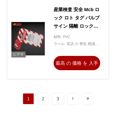
産業検査 安全 Mcb ロ
ック ロト タグ バルブ
サイン 隔離 ロックア
ウト
材料: PVC
ラベル: 英語 の 警告 標識.個
別 に でき ます.
ビデオ
最高 の 価格 を 入手
する
1
2
3