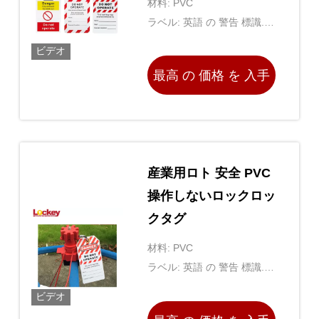
材料: PVC
タグ
ラベル: 英語 の 警告 標識.個
別 に でき ます.
ビデオ
最高 の 価格 を 入手
する
産業用ロト 安全 PVC
操作しないロックロッ
クタグ
材料: PVC
ラベル: 英語 の 警告 標識.個
別 に でき ます.
ビデオ