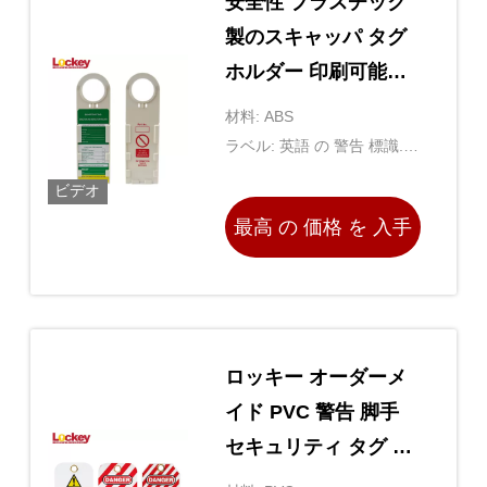
安全性 プラスチック
製のスキャッパ タグ
ホルダー 印刷可能な
警告 スキャッパの識
材料: ABS
別タグ
ラベル: 英語 の 警告 標識.個
別 に でき ます.
ビデオ
最高 の 価格 を 入手
する
ロッキー オーダーメ
イド PVC 警告 脚手
セキュリティ タグ ロ
ックアウト 防水 隔離