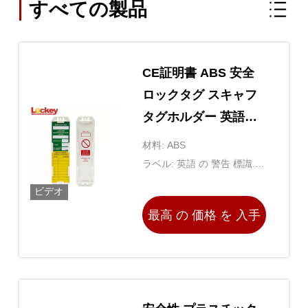
すべての製品
CE証明書 ABS 安全
ロックタグ スキャフ
タグホルダー 英語警
告シグナル
材料: ABS
ラベル: 英語 の 警告 標識.個
別 に でき ます.
ビデオ
最高 の 価格 を 入手
する