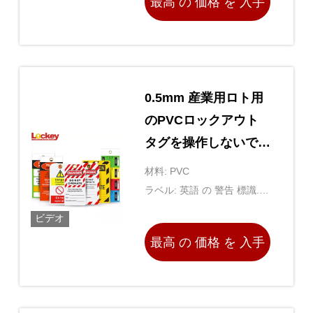
最高 の 価格 を 入手
する
0.5mm 産業用ロト用
のPVCロックアウト
タグを操作しないでく
ださい
材料: PVC
ラベル: 英語 の 警告 標識.個
別 に でき ます.
ビデオ
最高 の 価格 を 入手
する