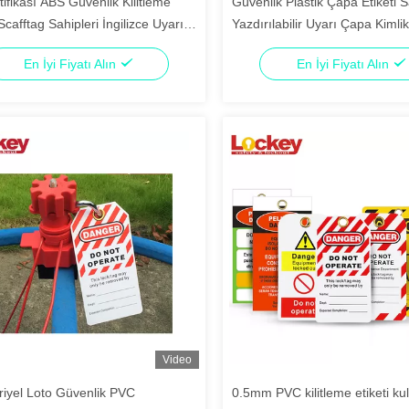
ifikası ABS Güvenlik Kilitleme
Güvenlik Plastik Çapa Etiketi S
 Scafftag Sahipleri İngilizce Uyarı
Yazdırılabilir Uyarı Çapa Kimlik 
ri
En İyi Fiyatı Alın
En İyi Fiyatı Alın
Video
riyel Loto Güvenlik PVC
0.5mm PVC kilitleme etiketi k