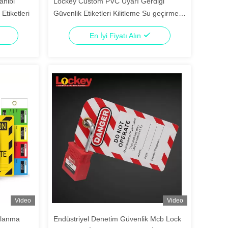
ahibi
Lockey Custom PVC Uyarı Gerdiği
Etiketleri
Güvenlik Etiketleri Kilitleme Su geçirmez
İzolasyon Etiketleri
En İyi Fiyatı Alın
Video
Video
ullanma
Endüstriyel Denetim Güvenlik Mcb Lock