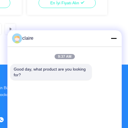
En İyi Fiyatı Alın
claire
9:37 AM
Good day, what product are you looking 
for?
n Büyük Ar-Ge Ve Üretim Circuit Breaker
ockout Device Çin'deki Tedarikçi