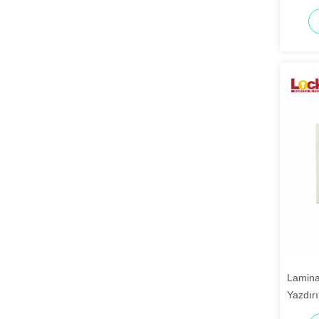
işaretle
Laminas
Yazdırı
SLT03