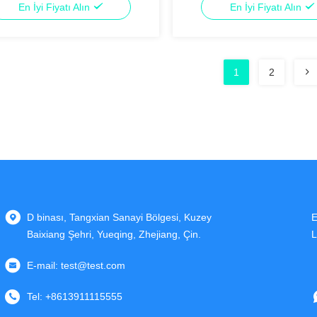
En İyi Fiyatı Alın
En İyi Fiyatı Alın
1
2
D binası, Tangxian Sanayi Bölgesi, Kuzey
E
Baixiang Şehri, Yueqing, Zhejiang, Çin.
L
E-mail:
test@test.com
Tel:
+8613911115555