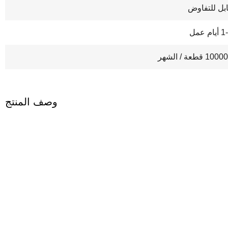
بل للتفاوض
يام عمل
10 قطعة / الشهر
وصف المنتج