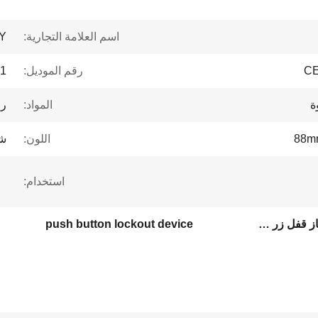
اسم العلامة التجارية:
Y
CE
رقم الموديل:
1
ة
المواد:
را
اللون:
شف
استخدام:
أجهزة قفل مفاتيح كهربائية,جهاز قفل زر الضغط
push button lockout device