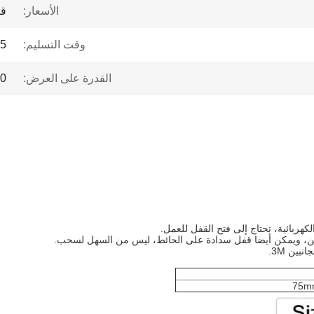
الأسعار:
قا
وقت التسليم:
1-5 أ
القدرة على العرض:
0000
كهربائية، تحتاج إلى فتح القفل للعمل.
لجانبين، ويمكن أيضا قفل سدادة على الحائط، ليس من السهل لسحب.
ين 3M.