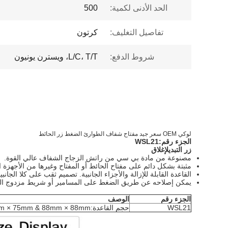
الحد الأدنى لكمية:
500
تفاصيل التغليف:
كرتون
شروط الدفع:
L/C، T/T، ويسترن يونيون
لوكي OEM سعر جيد مفتاح شفاف الطوارئ الضغط زر الحائط
الجزء رقم:
WSL21
زر التبديل
إغلاق
مصنوعة من مادة بي سي من راتش الزجاج الشفاف عالي القوة.
مثبتة بشكل دائم على مفتاح الحائط أو المفتاح وغيرها من الأجهزة ال
القاعدة القابلة للإزالة والأجزاء الجانبية. تصميم ثقب على كلا ا
يمكن إصلاحه عن طريق الضغط على المسامير أو شريط مزدوج الجانب
الجزء رقم
الوصف
WSL21
حجم القاعدة:75mm × 75mm & 88mm × 88mm