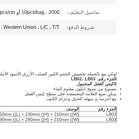
تفاصيل التغليف:
10pcs/bag ، 2000 أو 5000pcs/ctn
شروط الدفع:
Western Union ، L/C ، T/T ، بطاقة الائتمان ، PayPal
لوكي بيع بالجملة تخصيص الحجم الكبير الصلب الأزرق الأسود الأم
الجزء رقم:
LB02، LB03
S
كيس القفل المحمول
مصنوع من نسيج نايلون مقاوم للماء
يمكن صنع العلامة المخصصة على سطح كيس القفل
مع أحزمة يد سهلة الحمل وحزام الكتف
الجزء رقم
الوصف
50mm ((L) × 230mm ((H) × 210mm ((W)
LB02
90mm ((L) × 290mm ((H) × 210mm ((W)
LB03