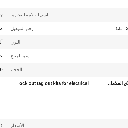
اسم العلامة التجارية:
ey
CE, 
رقم الموديل:
2
اللون:
أل
اسم المنتج:
حق
الحجم:
230
أدوات إغلاق (برادي),أجهزة إغلاق العلامات الكهربائية
lock out tag out kits for electrical
الأسعار:
قا