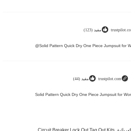
trustpilot.c
مفيد (123)
Solid Pattern Quick Dry One Piece Jumpsuit for
trustpilot.com
مفيد (44)
Solid Pattern Quick Dry One Piece Jumpsuit for 
هربائية
,
Circuit Breaker Lock Out Tag Out Kits