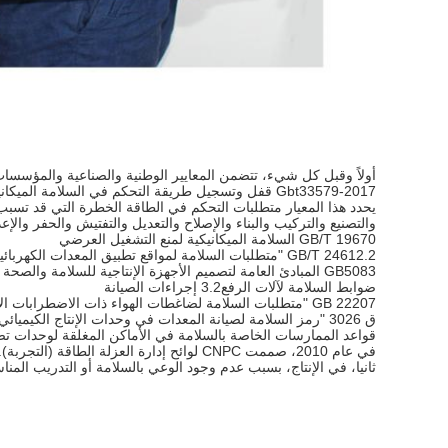
أولاً وقبل كل شيء، تتضمن المعايير الوطنية والصناعية والمؤسسا
Gbt33579-2017 قفل وتسجيل طريقة التحكم في السلامة الميكانيكية والطاقة الخطرة
يحدد هذا المعيار متطلبات التحكم في الطاقة الخطرة التي قد تس
والتصنيع والتركيب والبناء والإصلاح والتعديل والتفتيش والحفر والإعد
GB/T 19670 السلامة الميكانيكية لمنع التشغيل العرضي
GB/T 24612.2 "متطلبات السلامة لمواقع تطبيق المعدات الكهربائية
GB5083 المبادئ العامة لتصميم الأجهزة الإنتاجية للسلامة والصحة 5.6.3 منع بدء التشغيل العرضي
ضوابط السلامة لآلات الرفع3.2 إجراءات الصيانة
GB 22207 "متطلبات السلامة لضاغطات الهواء ذات الاضطرابات الإيجابية".
ق 3026 "رمز السلامة لصيانة المعدات في وحدات الإنتاج الكيميائي"..
قواعد الممارسات الخاصة بالسلامة في الأماكن المغلقة لوحدات تصنيع
في عام 2010، صممت CNPC لوائح إدارة العزلة الطاقة (التجربة).
ثانيا، في الإنتاج، بسبب عدم وجود الوعي بالسلامة أو التدريب المن