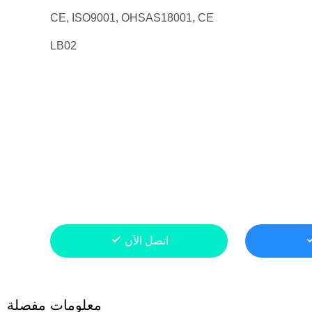
CE, ISO9001, OHSAS18001, CE
LB02
اتصل الآن
معلومات مفصلة