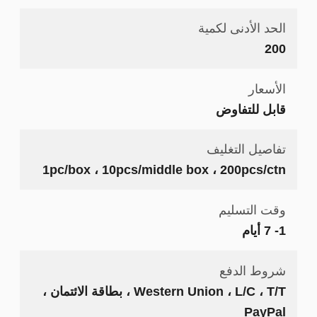
الحد الأدنى لكمية
200
الأسعار
قابل للتفاوض
تفاصيل التغليف
1pc/box ، 10pcs/middle box ، 200pcs/ctn
وقت التسليم
1- 7 أيام
شروط الدفع
Western Union ، L/C ، T/T ، بطاقة الائتمان ،
PayPal