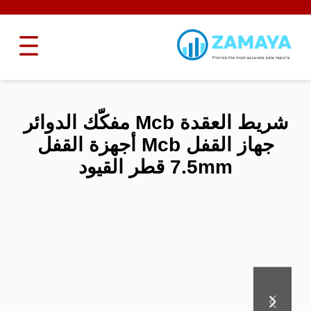
شريط العقدة Mcb مفكّك الدوائر
جهاز القفل Mcb أجهزة القفل
7.5mm قطر القيود