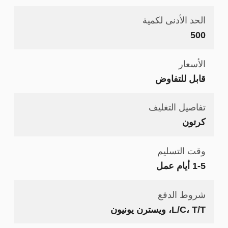
الحد الأدنى لكمية
500
الأسعار
قابل للتفاوض
تفاصيل التغليف
كرتون
وقت التسليم
1-5 أيام عمل
شروط الدفع
L/C، T/T، ويسترن يونيون