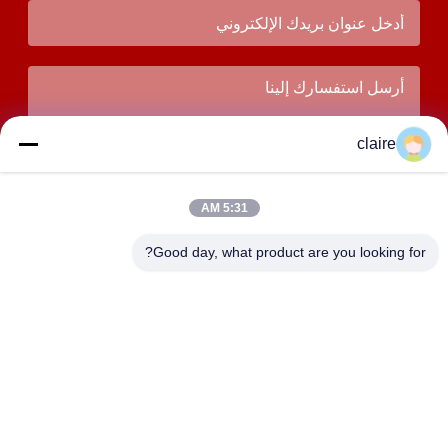
claire
5:31 AM
Good day, what product are you looking for?
يُقدِّم
العنوان
المبنى D، منطقة تانغسيان الصناعية، مدينة بايشيانغ الشمالية،
يويتشينغ، تشيجيانغ، الصين.