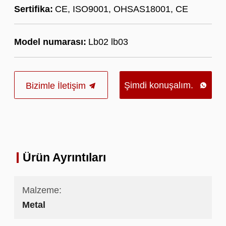
Sertifika:
CE, ISO9001, OHSAS18001, CE
Model numarası:
Lb02 lb03
Şimdi konuşalım.
Bizimle İletişim

Ürün Ayrıntıları
Malzeme:
Metal