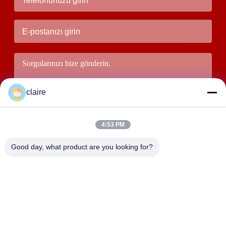
claire
4:53 PM
Good day, what product are you looking for?
Göndermek
ADRES
D binası, Tangxian Sanayi Bölgesi, Kuzey Baixiang Şehri,
Yueqing, Zhejiang, Çin.