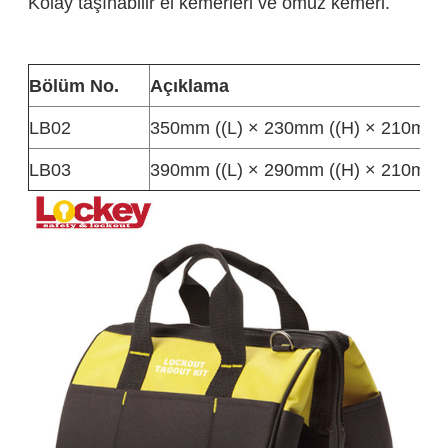
Kolay taşınabilir el kemerleri ve omuz kemeri.
Bölüm No.
Açıklama
LB02
350mm ((L) × 230mm ((H) × 210mm 
LB03
390mm ((L) × 290mm ((H) × 210mm 