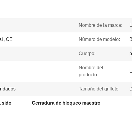
Nombre de la marca:
L
1, CE
Número de modelo:
B
Cuerpo:
p
Nombre del
L
producto:
candados
Tamaño del grillete:
D
a sido
Cerradura de bloqueo maestro