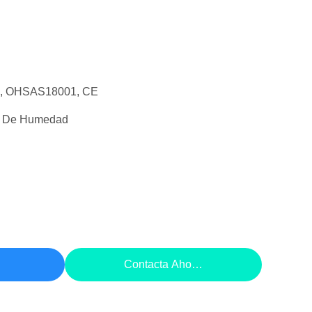
1, OHSAS18001, CE
el De Humedad
cio
Contacta Ahora