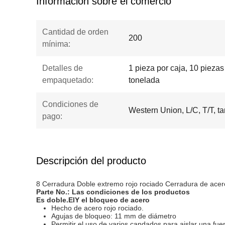
Información sobre el comercio
Cantidad de orden
200
mínima:
Detalles de
1 pieza por caja, 10 piezas
empaquetado:
tonelada
Condiciones de
Western Union, L/C, T/T, ta
pago:
Descripción del producto
8 Cerradura Doble extremo rojo rociado Cerradura de ace
Parte No.:
Las condiciones de los productos
Es doble.
El
Y el bloqueo de acero
Hecho de acero rojo rociado.
Agujas de bloqueo: 11 mm de diámetro
Permitir el uso de varios candados para aislar una fue