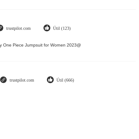
trustpilot.com
Útil (123)
Dry One Piece Jumpsuit for Women 2023@
trustpilot.com
Útil (666)