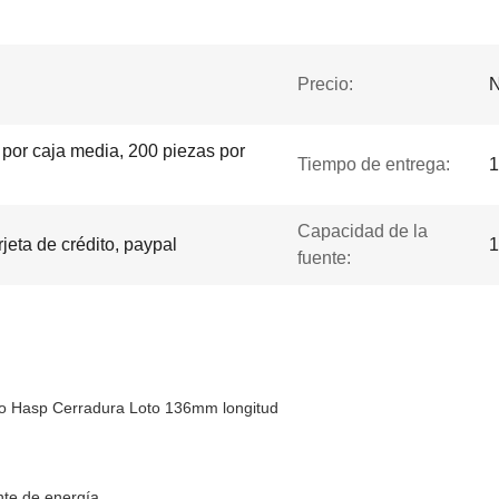
Precio:
N
 por caja media, 200 piezas por
Tiempo de entrega:
1
Capacidad de la
rjeta de crédito, paypal
1
fuente:
ro Hasp Cerradura Loto 136mm longitud
nte de energía.