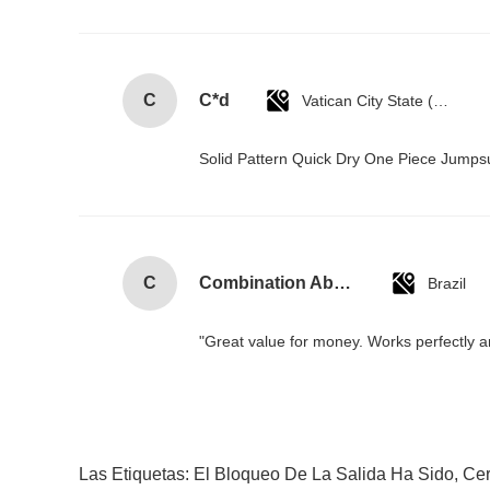
C
C*d
Vatican City State (Holy See)
Solid Pattern Quick Dry One Piece Jump
C
Combination Abs Open Padlock Hasp Lockout Station Board
Brazil
"Great value for money. Works perfectly and
Las Etiquetas:
El Bloqueo De La Salida Ha Sido
,
Cer