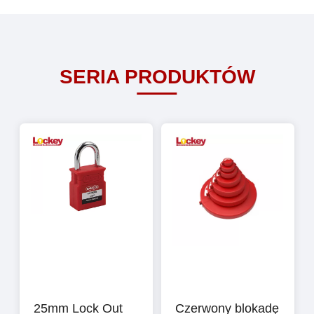
przesył danych o dużej
światłowodowy ułatwia
metamfetamina, ketamina,
przepustowości i odgrywa
połączenia z serwerami,
kokaina, MD-MA, fen-tanyl,
kluczową rolę w zapewnieniu
dostawcami usług internetowych
kannabinoid, efedrina, safrol
sprawnego funkcjonowania
(ISP) za pośrednictwem
itp.Broń chemiczna: GB, GD, VX,
sieciFunkcjonując jako brama do
routerów,i agregacja wszystkich
SERIA PRODUKTÓW
HD itp. 啊 Płynów łatwopalnych i
sieci szerokopasmowej (WAN)
pozostałych przełącznikówAby
toksycznych: benzyna, nafta
lub Internetu, przełącznik jądrowy
skutecznie obsługiwać ruch
naftowa, metanol, etanol,
światłowodowy ułatwia
skierowany do niego, przełącznik
nitrometan, aceton, benzen,
połączenia z serwerami,
warstwy rdzeniowej musi mieć
toluen, acetonitryl,
dostawcami usług internetowych
znaczną moc i pojemność, co
tetrahydrofuran, chloroform itp.
(ISP) za pośrednictwem
sprawia, że konieczne jest, aby
Sprzęt wybuchowy: azotan
routerów,i agregacja wszystkich
był szybkim, pełnym
amonu, azotan potasu, C4, skład
pozostałych przełącznikówAby
przełącznikiem zarządzanym.
B, TNT, RDX, HMX, TNP, TATP
skutecznie obsługiwać ruch
Jak działają przełączniki
itp. Pozostałe: skrobię,
skierowany do niego, przełącznik
podstawowe? W dalszych
sacharozę, witaminę C,
warstwy rdzeniowej musi mieć
sekcjach opisano, w jaki sposób
paracetamol, analginę, polietylen,
znaczną moc i pojemność, co
przełączniki rdzeniowe sieci
polistyren itp. Charakterystyka
sprawia, że konieczne jest, aby
działają w środowisku sieciowym.
techniczna Wbudowane biblioteki
był szybkim, pełnym
Agregacja ruchu sieciowego
Biblioteki Ecer Biblioteki Maoyt
przełącznikiem zarządzanym.
Komutatory rdzeniowe sieci
Biblioteki UC Automatyczna
25mm Lock Out
Czerwony blokadę
Jak działają przełączniki
pełnią kluczową funkcję agregacji