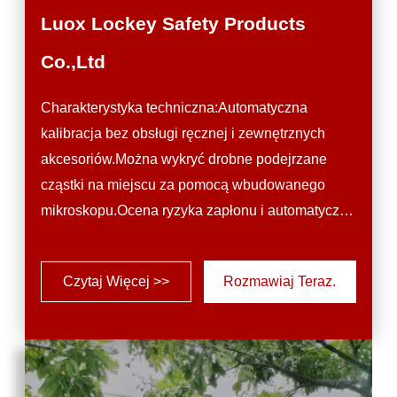
Luox Lockey Safety Products
Co.,Ltd
Charakterystyka techniczna:Automatyczna
kalibracja bez obsługi ręcznej i zewnętrznych
akcesoriów.Można wykryć drobne podejrzane
cząstki na miejscu za pomocą wbudowanego
mikroskopu.Ocena ryzyka zapłonu i automatyczne
zatrzymanie lasera.Przekroczyć brązowe szkło,
kilka kopert i plastikowe opakowania.Jest mały i
Czytaj Więcej >>
Rozmawiaj Teraz.
lekki, łatwo go nosić i obsługiwać.Całkowita
biblioteka widma > 13 000 gatunków i biblioteka
widma kontrabandy > 3 000 gatunków.Wsparcie
dla wielu języków.Wbudowane
biblioteki:Narkotyki i ...