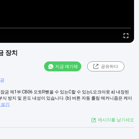
금 장치
지금 얘기해
공유하다
잠금
잠금 제1부:CB06 오토R뻗을 수 있는C할 수 있는L오크아웃 a) 내장된
식 방지 및 온도 내성이 있습니다. (b) 버튼 자동 롤링 메커니즘은 케이
 보기
메시지를 남기세요