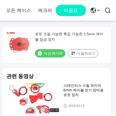
모든 케이스
에크러
따옴표
로토 조절 가능한 후집 가능한 1.5mm 케이
블 잠금 장치
지금 얘기해
더 알아보기
관련 동영상
스테인리스 스틸 와이어
6mm 케이블 전기 장비용
로토 장치
케이블 잠금 장치
2025-02-13
02:40