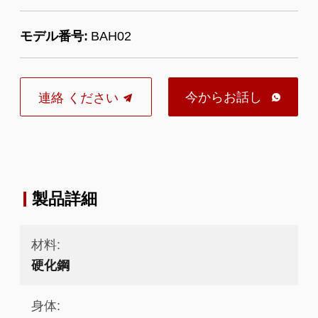
モデル番号:
BAH02
今からお話し
連絡 ください

製品詳細
材料:
硬化鋼
身体: