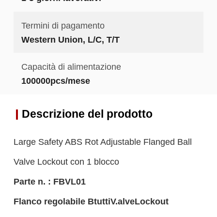
Termini di pagamento
Western Union, L/C, T/T
Capacità di alimentazione
100000pcs/mese
Descrizione del prodotto
Large Safety ABS Rot Adjustable Flanged Ball
Valve Lockout con 1 blocco
Parte n. : FBVL01
Flanco regolabile B
tutti
V.
alve
L
ockout