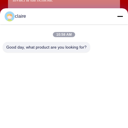
claire
10:58 AM
Good day, what product are you looking for?
Presenti
INDIRIZZO
Edificio D, zona industriale di Tangxian, città di Baixiang
settentrionale, Yueqing, Zhejiang, Cina.
LUOX LOCKEY SAFETY PRODUCTS CO.,LTD