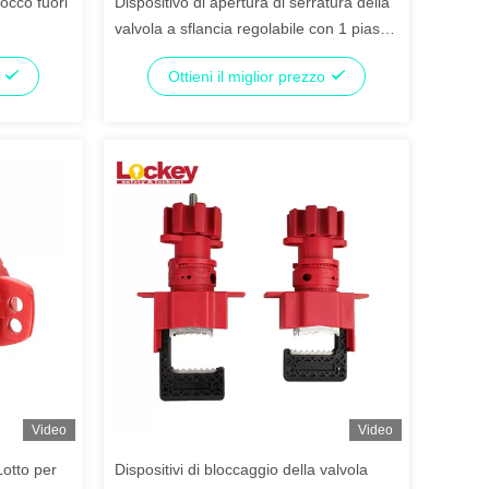
locco fuori
Dispositivo di apertura di serratura della
valvola a sflancia regolabile con 1 piastra
posteriore ausiliaria di serratura
o
Ottieni il miglior prezzo
Video
Video
Lotto per
Dispositivi di bloccaggio della valvola