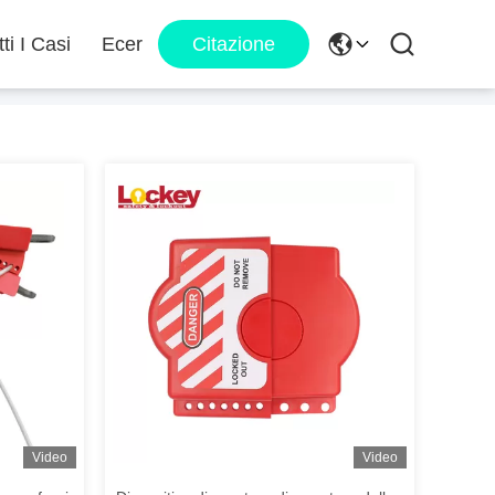
tti I Casi
Ecer
Citazione
Video
Video