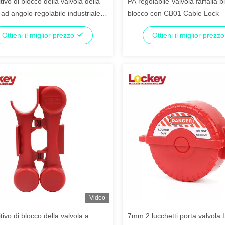
tivo di blocco della valvola della
PA regolabile Valvola farfalla b
a ad angolo regolabile industriale
blocco con CB01 Cable Lock
con cavo CB01
Ottieni il miglior prezzo
Ottieni il miglior prezz
Video
tivo di blocco della valvola a
7mm 2 lucchetti porta valvola 