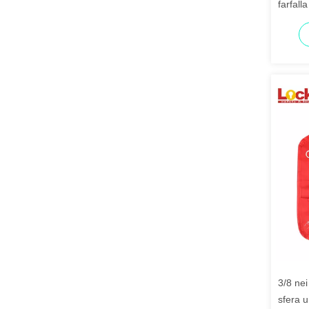
farfall
mm
3/8 nei
sfera 