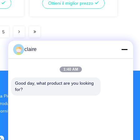
o
Ottieni il miglior prezzo
posteriore
5
claire
1:40 AM
Good day, what product are you looking 
for?
a Più Grande Ricerca E Sviluppo E
roduzione Circuit Breaker Lockout Device
ornitore In Cina