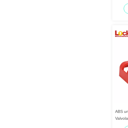
ABS uni
Valvola
blocco