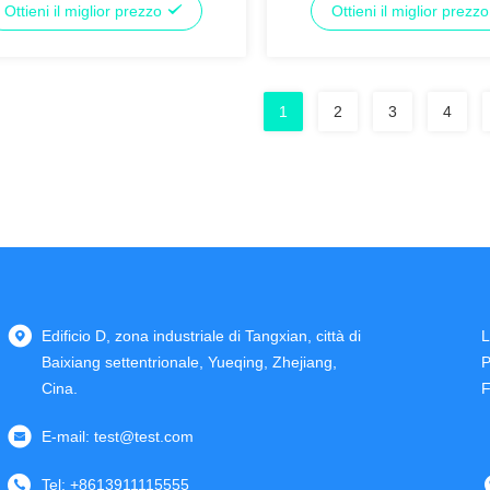
Ottieni il miglior prezzo
Ottieni il miglior prezz
1
2
3
4
Edificio D, zona industriale di Tangxian, città di
L
Baixiang settentrionale, Yueqing, Zhejiang,
P
Cina.
F
E-mail:
test@test.com
Tel:
+8613911115555