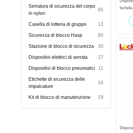
Disposi
Serratura di sicurezza del corpo
farfall
65
in nylon
15-36 
Casella di lotteria di gruppo
13
Sicurezza di blocco Hasp
60
Stazione di blocco di sicurezza
30
Dispositivi elettrici di serrata
27
Dispositivi di blocco pneumatici
11
Etichette di sicurezza delle
16
impalcature
Kit di blocco di manutenzione
29
Disposi