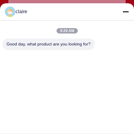
claire
9:29 AM
Good day, what product are you looking for?
जमा करना
पता
बिल्डिंग डी, तांगक्सियन इंडस्ट्रियल ज़ोन, उत्तरी बैक्सियांग टाउन, युएचिंग,
झेजियांग, चीन।
LUOX LOCKEY SAFETY PRODUCTS CO.,LTD