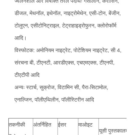
ज्वलनशील और विषाक्त तरल पदार्थः गैसोलीन, केरोसिन,
डीजल, मेथनॉल, इथेनॉल, नाइट्रोमेथेन, एसी-टोन, बेंजीन,
टोलुएन, एसीटोनिट्राइल, टेट्राहाइड्रोफुरन, क्लोरोफॉर्म
आदि।
विस्फोटक: अमोनियम नाइट्रेट, पोटेशियम नाइट्रेट, सी 4,
संरचना बी, टीएनटी, आरडीएक्स, एचएमएक्स, टीएनपी,
टीएटीपी आदि
अन्यः स्टार्च, सुक्रोज, विटामिन सी, पैरा-सिटामोल,
एनाल्जिन, पॉलीएथिलीन, पॉलीस्टिरीन आदि
तकनीकी
अंतर्निहित
ईसर
माओइट
यूसी पुस्तकालय