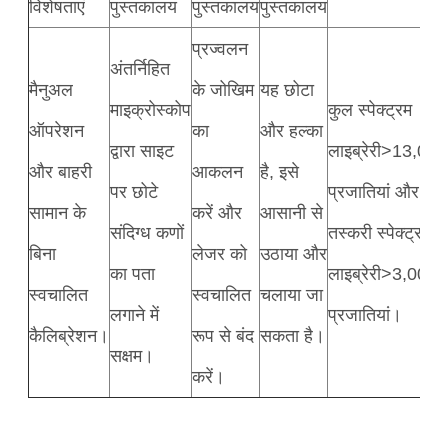
विशेषताएं
पुस्तकालय
पुस्तकालय
पुस्तकालय
प्रज्वलन
अंतर्निहित
मैनुअल
के जोखिम
यह छोटा
माइक्रोस्कोप
कुल स्पेक्ट्रम
ऑपरेशन
का
और हल्का
द्वारा साइट
लाइब्रेरी>13,000
और बाहरी
आकलन
है, इसे
पर छोटे
प्रजातियां और
सामान के
करें और
आसानी से
संदिग्ध कणों
तस्करी स्पेक्ट्रम
बिना
लेजर को
उठाया और
का पता
लाइब्रेरी>3,000
स्वचालित
स्वचालित
चलाया जा
लगाने में
प्रजातियां।
कैलिब्रेशन।
रूप से बंद
सकता है।
सक्षम।
करें।