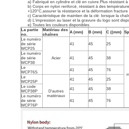
a) Fabriqué en cylindre et clé en cuivre.Plus résistant à 
b) Corps en nylon renforcé, résistant à des températur
+120°C,assurer la résistance et la déformation fracture
c) Caractéristique de maintien de la clé: lorsque la chaîn
d) L'impression au laser et la gravure du logo sont disp
e) Toutes les couleurs disponibles.
La partie
Matériau des
A (mm)
B (mm)
C ((mm)
Sp
no.
chaînes
Le numéro
de série
41
45
25
WCP25
Le numéro
de série
Acier
41
45
38
WCP38
Le
41
45
76
WCP76S
m
Le
41
45
25
WCP25P
Le code
41
45
38
WCP38P
D'autres
matériaux
Le numéro
de série
41
45
76
WCP76P