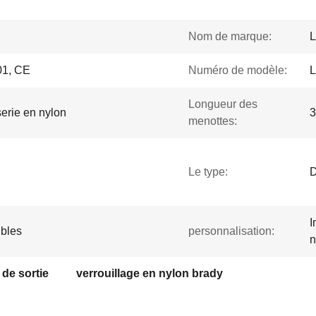
Nom de marque:
L
1, CE
Numéro de modèle:
L
Longueur des
serie en nylon
menottes:
Le type:
D
I
ibles
personnalisation:
n
de sortie
verrouillage en nylon brady