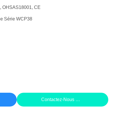
1, OHSAS18001, CE
De Série WCP38
rix
Contactez-Nous Maintenant