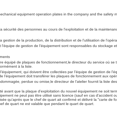
nd mechanical equipment operation plates in the company and the safety 
r la sécurité des personnes au cours de l'exploitation et de la mainten
 gestion de la production, de la distribution et de l'utilisation de l'op
'équipe de gestion de l'équipement sont responsables du stockage et de 
ements
tre équipé de plaques de fonctionnement,le directeur du service où se t
formément à la liste.
l'équipement, qui doivent être collectées par l'équipe de gestion de l'
on de l'équipement doit transférer les plaques de fonctionnement aux opé
dommagée, perdue ou omise,le directeur de l'atelier fournit la liste d
loité avant que la plaque d'exploitation du nouvel équipement ne soit te
équipement ne peut pas être utilisé sans licence (sauf en cas d'accident
ilisée qu'après que le chef de quart ait confirmé et délivré la "carte de
hef de quart ne est valable que pendant le quart de quart.