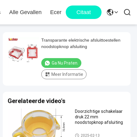
s
Alle Gevallen
Ecer
Citaat
Transparante elektrische afsluittoestellen
noodstopknop afsluiting
Ga Nu Praten.
Meer Informatie
Gerelateerde video's
Doorzichtige schakelaar
druk 22 mm
noodstopknop afsluiting
Elektrouitsluitingsapparaten
2025-02-13