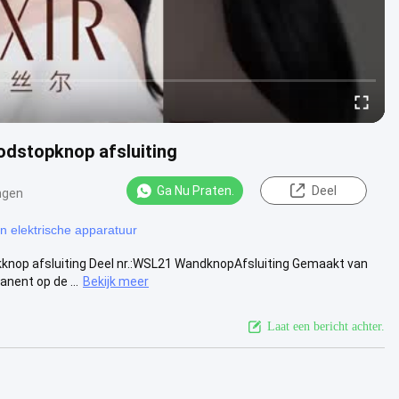
oodstopknop afsluiting
Ga Nu Praten.
Deel
ngen
an elektrische apparatuur
kknop afsluiting Deel nr.:WSL21 WandknopAfsluiting Gemaakt van
nent op de ...
Bekijk meer
Laat een bericht achter.