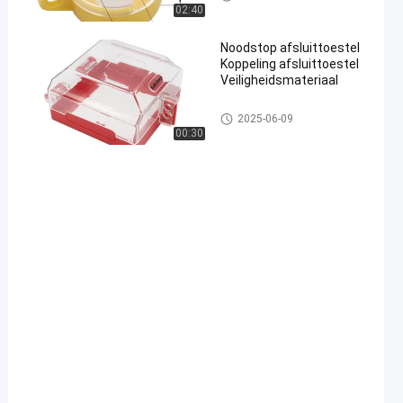
02:40
Noodstop afsluittoestel
Koppeling afsluittoestel
Veiligheidsmateriaal
Elektrouitsluitingsapparaten
2025-06-09
00:30