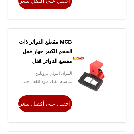
احصل على أفضل سعر
MCB مقطع الدوائر ذات
الحجم الكبير جهاز قفل
مقطع الدوائر قفل
مقبض على 120-277
المواد: البولي بروبلين
فولت
مناسبة: يقبل قيود القفل حتى
9/32 '' (7.5 مم)
احصل على أفضل سعر