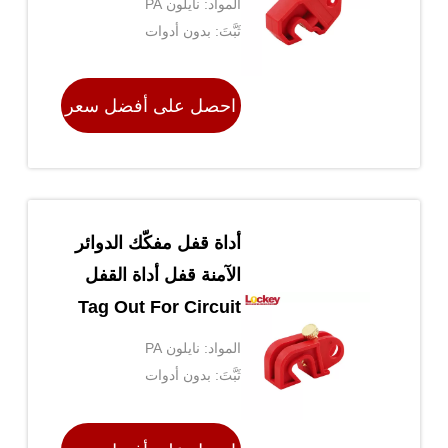
المواد: نايلون PA
ثَبَّتَ: بدون أدوات
احصل على أفضل سعر
أداة قفل مفكّك الدوائر
الآمنة قفل أداة القفل
Tag Out For Circuit
Breakers
المواد: نايلون PA
ثَبَّتَ: بدون أدوات