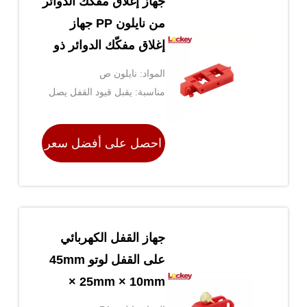
جهاز إغلاق مفكّك الدوائر
من نايلون PP جهاز
إغلاق مفكّك الدوائر ذو
قطب واحد
المواد: نايلون ص
مناسبة: يقبل قيود القفل يصل
قطرها إلى 10 مم
احصل على أفضل سعر
جهاز القفل الكهربائي
على القفل لوتو 45mm
× 25mm × 10mm