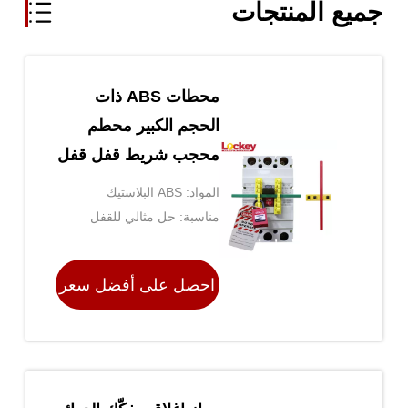
جميع المنتجات
محطات ABS ذات
الحجم الكبير محطم
محجب شريط قفل قفل
Mccb مع عصا 190mm
المواد: ABS البلاستيك
مناسبة: حل مثالي للقفل
للمفاتيح الضخمة أو غير المقيدة
احصل على أفضل سعر