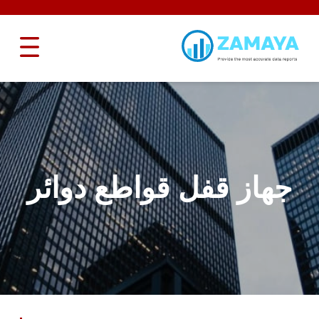
جهاز قفل قواطع دوائر