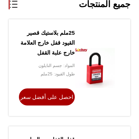
جميع المنتجات
25ملم بلاستيك قصير
القيود قفل خارج العلامة
خارج علبة القفل
العلامات المخصصة
المواد: جسم النايلون
باللون الأحمر
طول القيود: 25ملم
احصل على أفضل سعر