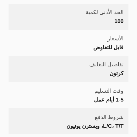
الحد الأدنى لكمية
100
الأسعار
قابل للتفاوض
تفاصيل التغليف
كرتون
وقت التسليم
1-5 أيام عمل
شروط الدفع
L/C، T/T، ويسترن يونيون