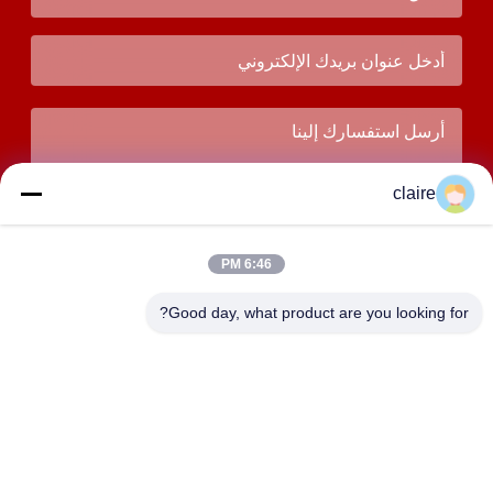
claire
6:46 PM
Good day, what product are you looking for?
يُقدِّم
العنوان
المبنى D، منطقة تانغسيان الصناعية، مدينة بايشيانغ الشمالية،
يويتشينغ، تشيجيانغ، الصين.