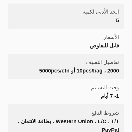
الحد الأدنى لكمية
5
الأسعار
قابل للتفاوض
تفاصيل التغليف
10pcs/bag ، 2000 أو 5000pcs/ctn
وقت التسليم
1- 7 أيام
شروط الدفع
Western Union ، L/C ، T/T ، بطاقة الائتمان ،
PayPal