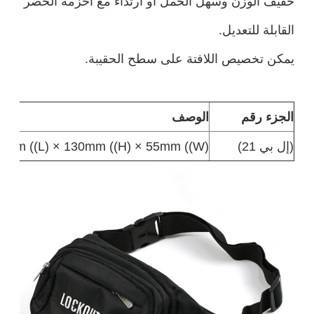
خفيف الوزن وسهل الحمل أو ارتداء مع أحزمة الخصر
القابلة للتعديل.
يمكن تخصيص اللافتة على سطح الحقيبة.
الجزء رقم
الوصف
(إل بي 21)
0mm ((L) × 130mm ((H) × 55mm ((W)