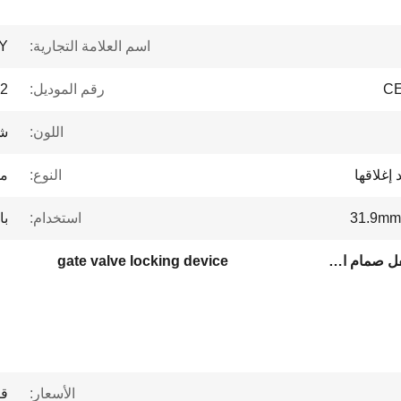
اسم العلامة التجارية:
Y
CE
رقم الموديل:
2
اللون:
شف
إغلاقها
النوع:
مش
31.9mm
استخدام:
با
أجهزة الصمام الكروي,جهاز قفل صمام البوابة
gate valve locking device
الأسعار:
قا