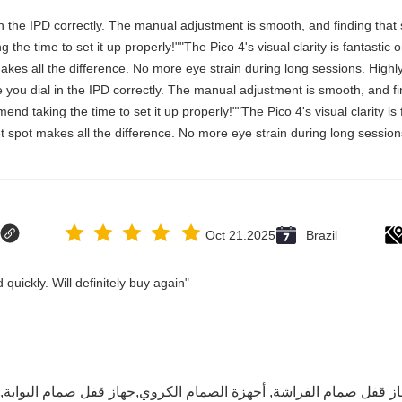
al in the IPD correctly. The manual adjustment is smooth, and finding th
the time to set it up properly!""The Pico 4's visual clarity is fantastic
akes all the difference. No more eye strain during long sessions. Highl
nce you dial in the IPD correctly. The manual adjustment is smooth, and f
d taking the time to set it up properly!""The Pico 4's visual clarity is 
 spot makes all the difference. No more eye strain during long sessions
Oct 21.2025
Brazil
"Great value for money. Works perfectly and arrived quickly. Will definitely buy again."
از قفل صمام الفراشة
,
أجهزة الصمام الكروي,جهاز قفل صمام البوابة
,