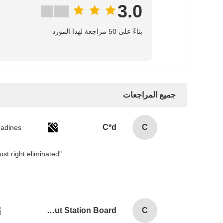
3.0
بناءً على 50 مراجعة لهذا المورد
جميع المراجعات
C*d
C
"I love how the Pico 4 handles IPD adjustment. The manual slider is intuitive and stays securely in place. Getting the IPD just right eliminated！
Combination Abs Open Padlock Hasp Lockout Station Board
C