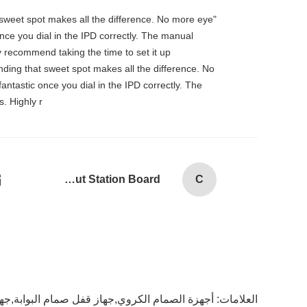
at sweet spot makes all the difference. No more eye
 once you dial in the IPD correctly. The manual
y recommend taking the time to set it up
inding that sweet spot makes all the difference. No
fantastic once you dial in the IPD correctly. The
. Highly r
Combination Abs Open Padlock Hasp Lockout Station Board
C
العلامات:
أجهزة الصمام الكروي,جهاز قفل صمام البوابة,جه