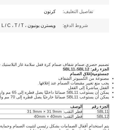
تفاصيل التغليف:
كرتون
شروط الدفع:
ويسترن يونيون ، L / C ، T / T
تصميم حصري صمام شفاف صمام كرة قفل سلامة غاز البلاستيك 
الجزء رقم:
SBL11،SBL12
ج
مستومية
إغلاق الصمام
مصنوعة من الكمبيوتر الشفاف
يجب منع تغيير مقبضات الصمام عند إغلاقها.
القفل مباشرةً إلى القفل
يمكن أن يستوعب SBL11 صمامًا داخليًا يصل قطره إلى 65 مم وارتفاعه إلى 29 مم. يمكن أن يستوعب SBL12 صمامًا داخليًا يصل قطره إلى 89 مم وارتفاعه إلى 49 مم.
يمكن أن يستوعب SBL11 صمامًا خارجيًا يصل قطره إلى 70 مم وارتفاعه إلى 33.6 مم. يمكن أن يستوعب SBL12 صمامًا خارجيًا يصل قطره إلى 91 مم وارتفاعه إلى 53 مم.
الجزء رقم
الوصف
SBL11
قطر الثقب: 31.9mm × 31.9mm
SBL12
قطر الثقب: 40mm × 40mm
يتم استخدام أقفال الصمامات بشكل رئيسي لتثبيت الصمام وحماية س