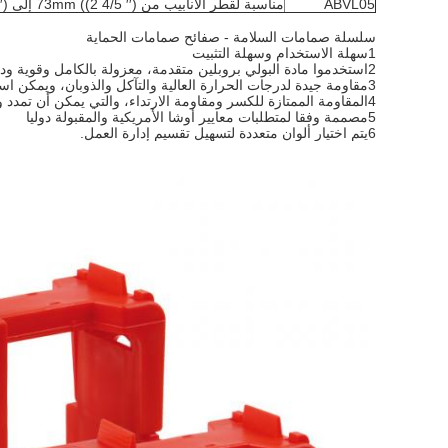
ABVL05
مناسبة لقطر الأنابيب من 73mm ((2 4/5 ′′) إلى 215mm (8 1/2 ′′)
سلسلة صمامات السلامة - صفائح صمامات الحماية
1سهلة الاستخدام وسهلة التثبيت
2استخدموا مادة البولي بروبلين متقدمة، معزولة بالكامل وقوية ودائمة
3مقاومة جيدة لدرجات الحرارة العالية والتآكل والذوبان، ويمكن استخدامها في مختلف البيئات القاسية.
4المقاومة الممتازة للكسر ومقاومة الارتداء، والتي يمكن أن تمدد وقت خدمة صمام الكرة.
5مصممة وفقا لمتطلبات معايير أوشا الأمريكية والمقبولة دوليا
6يتم اختيار ألوان متعددة لتسهيل تقسيم إدارة العمل.