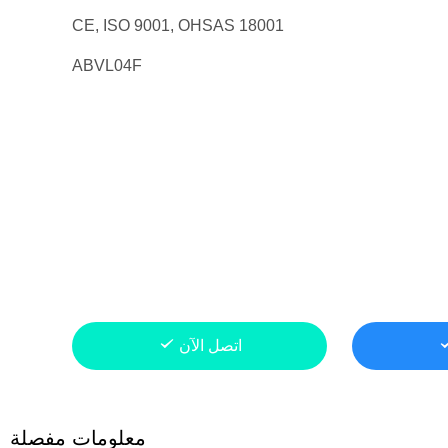
CE, ISO 9001, OHSAS 18001
ABVL04F
اتصل الآن
معلومات مفصلة