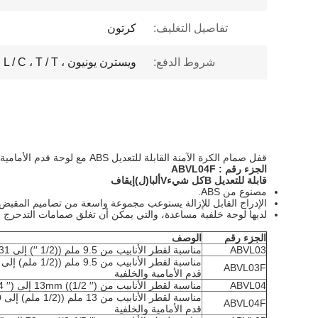
تفاصيل التغليف:
كرتون
شروط الدفع:
ويسترن يونيون ، L / C ، T / T
قفل صمام الكرة الآمنة القابلة للتعديل ABS مع لوحة قدم الأمامية والخلفية
الجزء رقم : ABVL04F
قابلة للتعديل B
كل شيء
V
ألبا
(ل)
إيقاف
مصنوع من ABS.
الإدراج القابل للإزالة يستوعب مجموعة واسعة من تصاميم المقبض و
لديها لوحة خلفية مساعدة، والتي يمكن أن تغلق صمامات التدحرج ا
الجزء رقم
الوصف
ABVL03
مناسبة لقطر الأنابيب من 9.5 ملم ((1/2 ′′) إلى 31 ملم (2 3/4 ′′)
ABVL03F
قدم الأمامية والخلفية
ABVL04
مناسبة لقطر الأنابيب من 13mm ((1/2 ′′) إلى 70mm (2 3/4 ′′)
ABVL04F
قدم الأمامية والخلفية