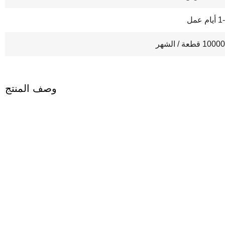
يام عمل
10 قطعة / الشهر
وصف المنتج