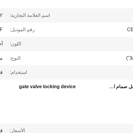
اسم العلامة التجارية:
Y
CE
رقم الموديل:
F
اللون:
أح
النوع:
مت
استخدام:
قف
أجهزة الصمام الكروي,جهاز قفل صمام البوابة
gate valve locking device
الأسعار:
قا