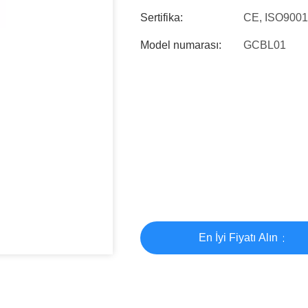
Sertifika:
CE, ISO900
Model numarası:
GCBL01
En İyi Fiyatı Alın