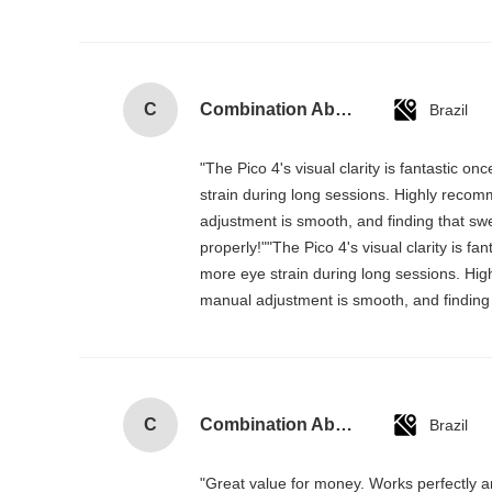
C
Combination Abs Open Padlock Hasp Lockout Station Board
Brazil
"The Pico 4's visual clarity is fantastic 
strain during long sessions. Highly recomme
adjustment is smooth, and finding that swe
properly!""The Pico 4's visual clarity is f
more eye strain during long sessions. Highl
manual adjustment is smooth, and finding 
C
Combination Abs Open Padlock Hasp Lockout Station Board
Brazil
"Great value for money. Works perfectly and