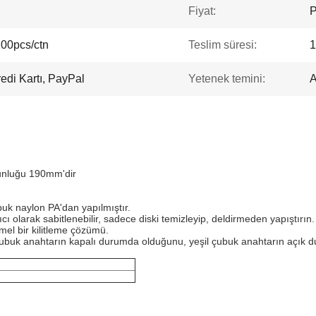
Fiyat:
P
200pcs/ctn
Teslim süresi:
1
edi Kartı, PayPal
Yetenek temini:
A
zunluğu 190mm'dir
uk naylon PA'dan yapılmıştır.
ı olarak sabitlenebilir, sadece diski temizleyip, deldirmeden yapıştırın.
mel bir kilitleme çözümü.
çubuk anahtarın kapalı durumda olduğunu, yeşil çubuk anahtarın açık d