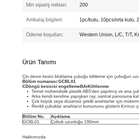
Min sipariş miktarı:
200
Ambalaj bilgileri:
1pc/kutu, 10pcs/orta kutu, 
Ödeme koşulları:
Western Union, L/C, T/T, Kr
Ürün Tanımı
Çin devre kesici bloklama çubuğu kilitleme için çubuğun u
Bölüm numarası:
G
CBL
01
C
Döngü kesicisi engelleme
B
Ar
Kilitlenme
Temel mühendislik plastik ABS'den yapılmış ve ana çub
Arka kendi kendine yapışkan ray, santral panosuna kalıc
Çok büyük veya düzensiz şekilli anahtarlar için mükem
Renkli çubuklar anahtarın konumunu gösterir.Kırmızı 
Bölüm No.
Açıklama
GCBL01
Çubuk uzunluğu 190mm
Hakkımızda