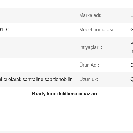
Marka adı:
L
1, CE
Model numarası:
B
İhtiyaçları::
m
Ürün Adı:
D
ıcı olarak santraline sabitlenebilir
Uzunluk:
Brady kırıcı kilitleme cihazları