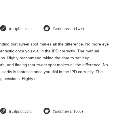
trustpilot.com
Yardımsever (1w+)
finding that sweet spot makes all the difference. No more eye
 fantastic once you dial in the IPD correctly. The manual
ons. Highly recommend taking the time to set it up
oth, and finding that sweet spot makes all the difference. No
larity is fantastic once you dial in the IPD correctly. The
g sessions. Highly r
trustpilot.com
Yardımsever (666)