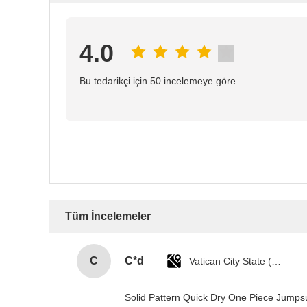
4.0
Bu tedarikçi için 50 incelemeye göre
Tüm İncelemeler
C
C*d
Vatican City State (Holy See)
Solid Pattern Quick Dry One Piece Jump