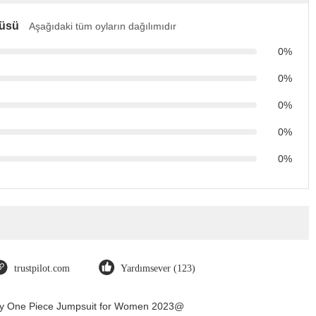
tüsü
Aşağıdaki tüm oyların dağılımıdır
0%
0%
0%
0%
0%
trustpilot.com
Yardımsever (123)
Dry One Piece Jumpsuit for Women 2023@