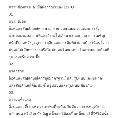
ความต้องการและข้อพิจารณาของ LOTO
01
ความยั่งยืน
ล็อคและสัญลักษณ์ควรสามารถตอบสนองความต้องการสิ่ง
แวดล้อมของสถานที่และยังคงไม่เสียหายตลอดเวลาการเผชิญ
หน้าที่คาดหวังสูงสุดการผลิตและการพิมพ์ผ้าม่านต้องให้แน่ใจว่า
มันจะไม่เสียหายง่ายหรือไม่ชัดเจนโดยเฉพาะในสภาพแวดล้อมที่
รุนแรงหรือความชื้น
02
มาตรฐาน
ล็อคและสัญลักษณ์ควรถูกมาตรฐานในสี, รูปแบบและขนาด
และสัญลักษณ์ต้องพิมพ์ในรูปแบบและรูปแบบเดียวกัน
03
ความแข็งแรง
ล็อคและสติ๊กเกอร์ควรเบาพอที่จะป้องกันมันจากการหลุดไปก่อ
นกําหนด หรือโดยบังเอิญ สติ๊กเกอร์ต้องเป็นสติ๊กเกอร์ที่ใช้ได้ครั้ง