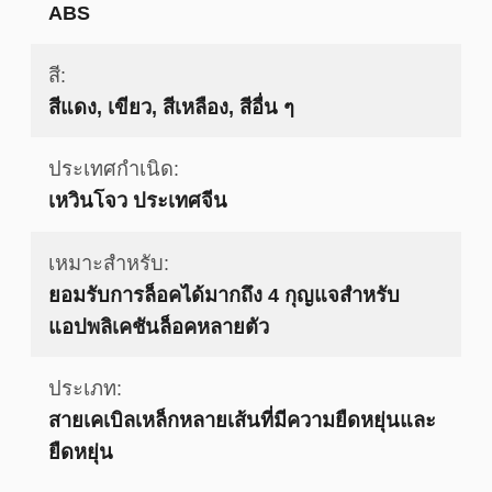
ABS
สี:
สีแดง, เขียว, สีเหลือง, สีอื่น ๆ
ประเทศกําเนิด:
เหวินโจว ประเทศจีน
เหมาะสําหรับ:
ยอมรับการล็อคได้มากถึง 4 กุญแจสำหรับ
แอปพลิเคชันล็อคหลายตัว
ประเภท:
สายเคเบิลเหล็กหลายเส้นที่มีความยืดหยุ่นและ
ยืดหยุ่น