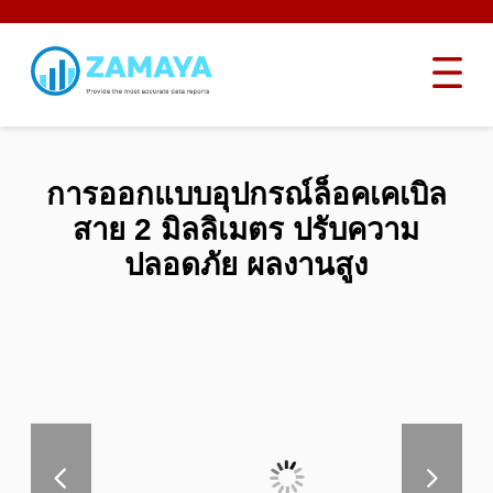
การออกแบบอุปกรณ์ล็อคเคเบิล
สาย 2 มิลลิเมตร ปรับความ
ปลอดภัย ผลงานสูง