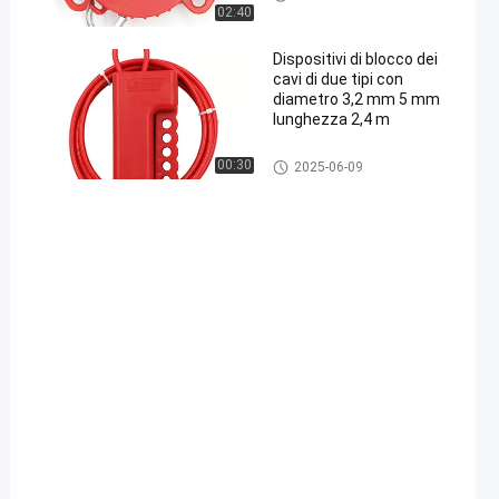
02:40
Dispositivi di blocco dei
cavi di due tipi con
diametro 3,2 mm 5 mm
lunghezza 2,4 m
Dispositivo di blocco del cavo
00:30
2025-06-09