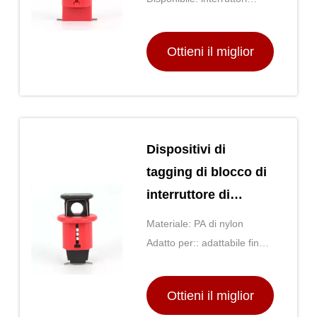
monopolari e multipolari.
Ottieni il miglior
prezzo
Dispositivi di
tagging di blocco di
interruttore di
circuito facilmente
Materiale: PA di nylon
installati POS Pin In
Adatto per:: adattabile fino a
Standard
60Amp
Ottieni il miglior