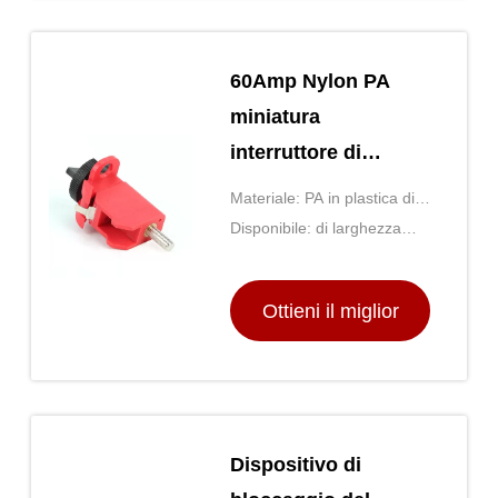
60Amp Nylon PA
miniatura
interruttore di
circuito Blocco Mcb
Materiale: PA in plastica di
Blocchi TBLO
nylon
Disponibile: di larghezza
Blocco cravatta
superiore a 50 mm
Ottieni il miglior
prezzo
Dispositivo di