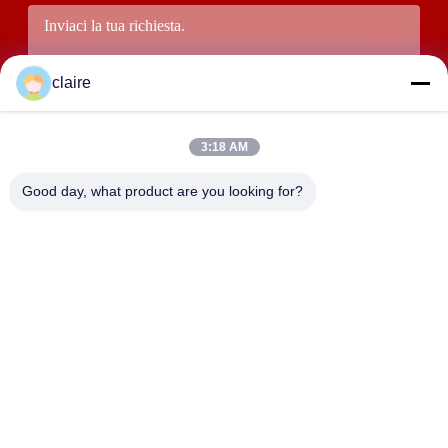
claire
3:18 AM
Good day, what product are you looking for?
Presenti
INDIRIZZO
Edificio D, zona industriale di Tangxian, città di Baixiang
settentrionale, Yueqing, Zhejiang, Cina.
LUOX LOCKEY SAFETY PRODUCTS CO.,LTD