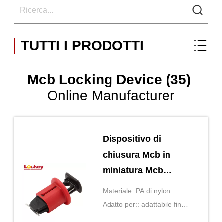
TUTTI I PRODOTTI
Mcb Locking Device (35)
Online Manufacturer
Dispositivo di
chiusura Mcb in
miniatura Mcb
Safety Lock 2 fori
Materiale: PA di nylon
facilmente
Adatto per:: adattabile fino a
installabile
60Amp