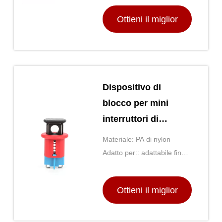
Ottieni il miglior
prezzo
Dispositivo di
blocco per mini
interruttori di
circuito Lockey Mcb
Materiale: PA di nylon
Blocchi PIS Peso
Adatto per:: adattabile fino a
leggero
60Amp
Ottieni il miglior
prezzo