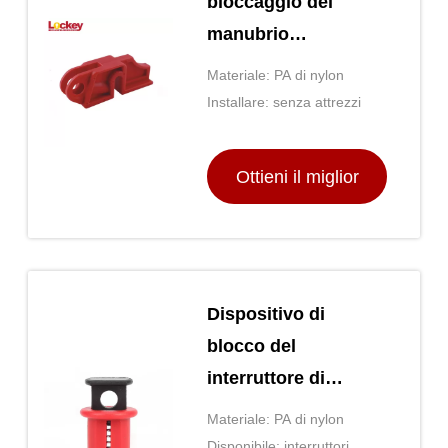
bloccaggio del
manubrio
dell'interruttore di
Materiale: PA di nylon
plastica
Installare: senza attrezzi
Ottieni il miglior
prezzo
Dispositivo di
blocco del
interruttore di
circuito Mcb
Materiale: PA di nylon
resistente
Disponibile: interruttori