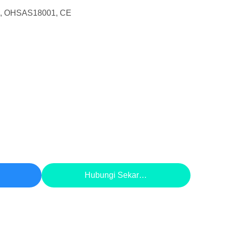
1, OHSAS18001, CE
aik
Hubungi Sekarang