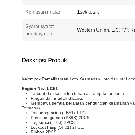
Kemasan rincian:
1set/kotak
Syarat-syarat
Western Union, L/C, T/T, K
pembayaran:
Deskripsi Produk
Kelompok Pemeliharaan Loto Keamanan Loto darurat Lockou
Bagian No.: LG
51
Terbuat dari kain nilon tahan air yang tahan lama.
Ringan dan mudah dibawa.
Membawa semua peralatan penguncian keamanan yan
Termasuk:
Tas penguncian (LB51) 1 PC;
Kunci pengaman (P38S) 2PCS;
Tag kunci (LT03) 2PCS;
Lockout hasp (SH01) 2PCS;
Ribbon 2PCS