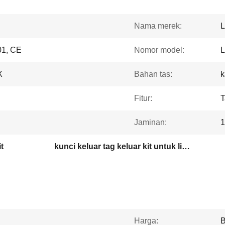
Nama merek:
L
1, CE
Nomor model:
X
Bahan tas:
k
Fitur:
T
Jaminan:
1
t
kunci keluar tag keluar kit untuk listrik
Harga:
B